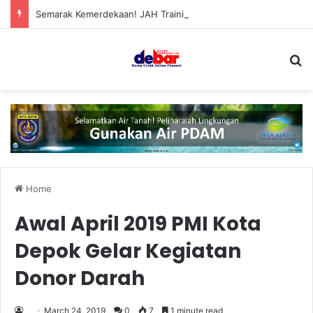
Semarak Kemerdekaan! JAH Training Center Tebar Hadiah Jutaan Rupiah
S
Home
Awal April 2019 PMI Kota
Depok Gelar Kegiatan
Donor Darah
March 24, 2019
0
7
1 minute read