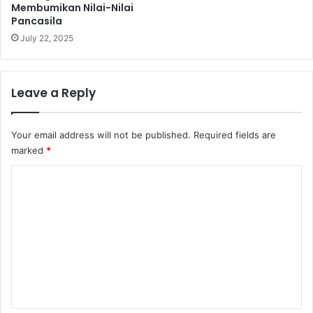
Membumikan Nilai-Nilai
Pancasila
July 22, 2025
Leave a Reply
Your email address will not be published.
Required fields are
marked
*
C
o
m
m
e
n
t