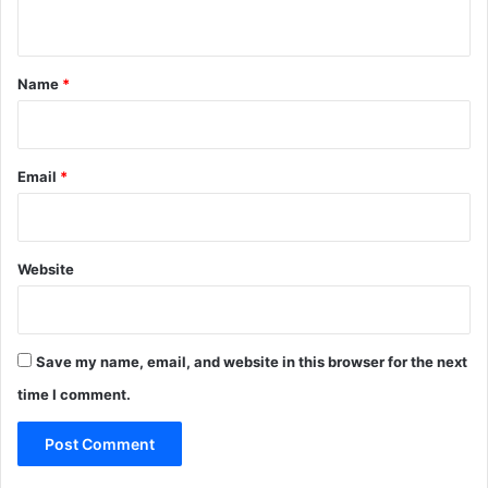
n
t
*
Name
*
Email
*
Website
Save my name, email, and website in this browser for the next
time I comment.