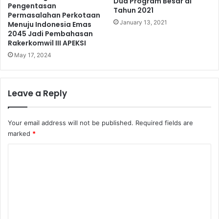
Dua Program Besar di
Pengentasan
Tahun 2021
Permasalahan Perkotaan
January 13, 2021
Menuju Indonesia Emas
2045 Jadi Pembahasan
Rakerkomwil III APEKSI
May 17, 2024
Leave a Reply
Your email address will not be published.
Required fields are
marked
*
C
o
m
m
e