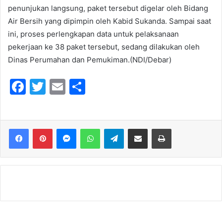
penunjukan langsung, paket tersebut digelar oleh Bidang
Air Bersih yang dipimpin oleh Kabid Sukanda. Sampai saat
ini, proses perlengkapan data untuk pelaksanaan
pekerjaan ke 38 paket tersebut, sedang dilakukan oleh
Dinas Perumahan dan Pemukiman.(NDI/Debar)
F
T
E
S
a
w
m
h
c
itt
ai
ar
e
er
l
e
Messenger
WhatsApp
Telegram
Share via Email
Print
b
o
o
k