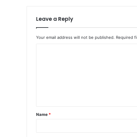
Leave a Reply
Your email address will not be published.
Required f
C
o
m
m
e
n
t
*
Name
*