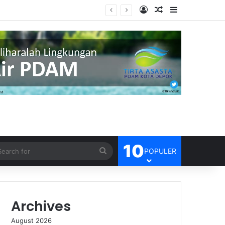
Log In
Random Article
Sidebar
Efisien
10
Search
POPULER
for
Archives
August 2026