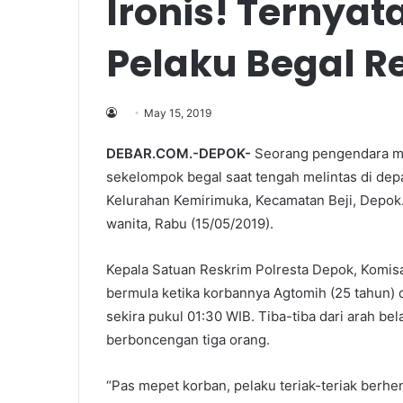
Ironis! Ternyat
Pelaku Begal 
May 15, 2019
DEBAR.COM.-DEPOK-
Seorang pengendara mot
sekelompok begal saat tengah melintas di de
Kelurahan Kemirimuka, Kecamatan Beji, Depok. 
wanita, Rabu (15/05/2019).
Kepala Satuan Reskrim Polresta Depok, Komis
bermula ketika korbannya Agtomih (25 tahun) d
sekira pukul 01:30 WIB. Tiba-tiba dari arah b
berboncengan tiga orang.
“Pas mepet korban, pelaku teriak-teriak berhent