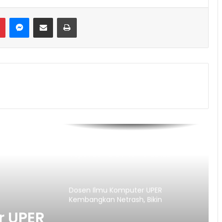
Messenger
Share via Email
Print
JAH Training Center Ajak Warga
Depok Semaraki Kemerdekaan RI
ke-81
Dosen Ilmu Komputer UPER
Kembangkan Netrash, Bikin
Pengelolaan Sampah Makin Efisien
r UPER