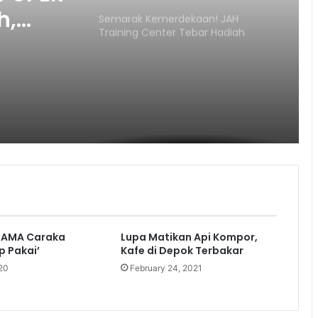
h,
Semarak Kemerdekaan! JAH
Training Center Tebar Hadiah
Sampah
Jutaan Rupiah
HAMA Caraka
Lupa Matikan Api Kompor,
p Pakai’
Kafe di Depok Terbakar
20
February 24, 2021