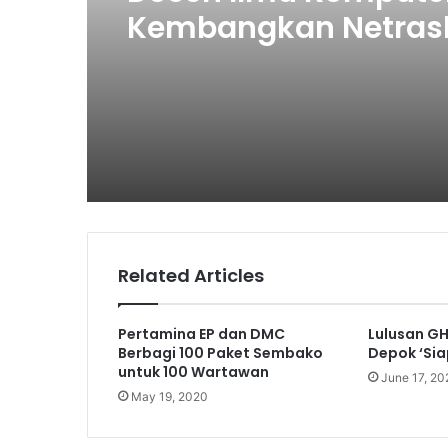
Kembangkan Netras
Bikin Pengelolaan 
Makin Efisien
Related Articles
Pertamina EP dan DMC
Lulusan G
Berbagi 100 Paket Sembako
Depok ‘Sia
untuk 100 Wartawan
June 17, 20
May 19, 2020