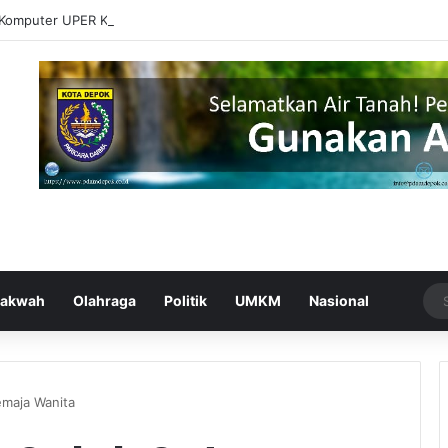
Komputer UPER Kembangkan Netrash, Bikin Pengelolaan Sampah Makin 
akwah
Olahraga
Politik
UMKM
Nasional
emaja Wanita