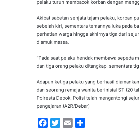
pelaku turun membacok korban dengan menggun
Akibat sabetan senjata tajam pelaku, korban 
sebelah kiri, sementara temannya luka pada ba
perhatian warga hingga akhirnya tiga dari sej
diamuk massa.
“Pada saat pelaku hendak membawa sepeda mo
dan tiga orang pelaku ditangkap, sementara tig
Adapun ketiga pelaku yang berhasil diamankan 
dan seorang remaja wanita berinisial ST (20 ta
Polresta Depok. Polisi telah mengantongi seju
pengejaran.(A2R/Debar)
F
T
E
S
a
w
m
h