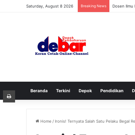
Saturday, August 8 2026
Breaking News
Dosen Ilmu 
Beranda
Terkini
Depok
Pendidikan
D
Print
Home
/
Ironis! Ternyata Salah Satu Pelaku Begal R