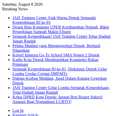
Saturday, August 8 2026
Breaking News
JAH Training Center Ajak Warga Depok Semaraki
Kemerdekaan RI ke-81
Dosen Ilmu Komputer UPER Kembangkan Netrash, Bikin
Pengelolaan Sampah Makin Efisien
Semarak Kemerdekaan! JAH Training Center Tebar Hadiah
Jutaan Rupiah
Pelaku Mutilasi yang Menggegerkan Depok, Berhasil
Ditangkap
Keren! Imigrasi Go To School SMA Negeri 2 Depok
Kadin Kota Depok Membutuhkan Kompetisi Bukan
Polarisasi
Semarak Kemerdekaan RI ke-81, Diskarpus Depok Gelar
Lomba Cerdas Cermat SMP/MTs
Diduga Korban Multilasi, Jasad Dalam Karung Gegerkan
Depok
JAH Training Center Gelar Lomba Semarak Kemerdekaan,
Total Hadiah Jutaan Rupiah
Ketua DPRD Kota Depok: Jangan Beri Ruang Sekecil
Apapun Bagi Normalisasi LGBTQ!
Log In
Random Article