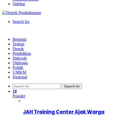
Sidebar
Search for
Beranda
Terkini
Depok
Pendidikan
Dakwah
Olahraga
Politik
UMKM
Nasional
Search for
10
Populer
JAH Training Center Ajak Warga