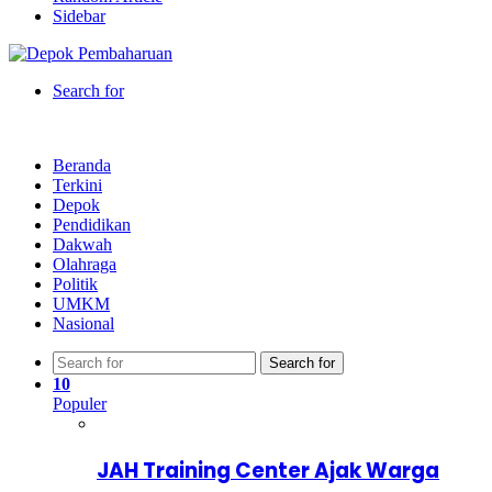
Sidebar
Search for
Beranda
Terkini
Depok
Pendidikan
Dakwah
Olahraga
Politik
UMKM
Nasional
Search for
10
Populer
JAH Training Center Ajak Warga