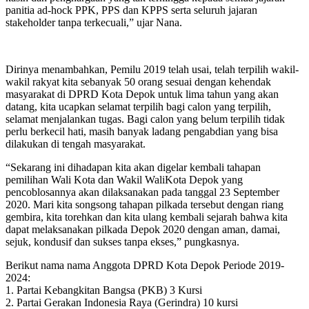
panitia ad-hock PPK, PPS dan KPPS serta seluruh jajaran
stakeholder tanpa terkecuali,” ujar Nana.
Dirinya menambahkan, Pemilu 2019 telah usai, telah terpilih wakil-
wakil rakyat kita sebanyak 50 orang sesuai dengan kehendak
masyarakat di DPRD Kota Depok untuk lima tahun yang akan
datang, kita ucapkan selamat terpilih bagi calon yang terpilih,
selamat menjalankan tugas. Bagi calon yang belum terpilih tidak
perlu berkecil hati, masih banyak ladang pengabdian yang bisa
dilakukan di tengah masyarakat.
“Sekarang ini dihadapan kita akan digelar kembali tahapan
pemilihan Wali Kota dan Wakil WaliKota Depok yang
pencoblosannya akan dilaksanakan pada tanggal 23 September
2020. Mari kita songsong tahapan pilkada tersebut dengan riang
gembira, kita torehkan dan kita ulang kembali sejarah bahwa kita
dapat melaksanakan pilkada Depok 2020 dengan aman, damai,
sejuk, kondusif dan sukses tanpa ekses,” pungkasnya.
Berikut nama nama Anggota DPRD Kota Depok Periode 2019-
2024:
1. Partai Kebangkitan Bangsa (PKB) 3 Kursi
2. Partai Gerakan Indonesia Raya (Gerindra) 10 kursi