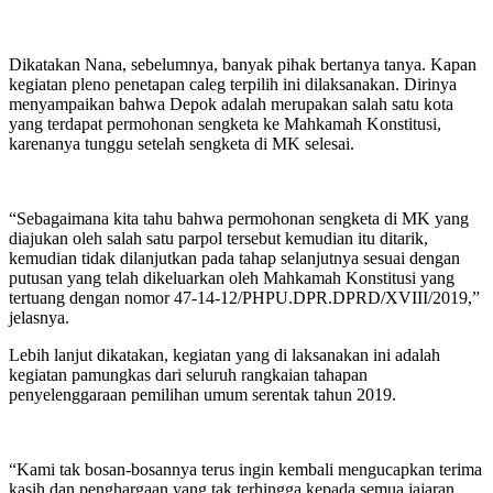
Dikatakan Nana, sebelumnya, banyak pihak bertanya tanya. Kapan
kegiatan pleno penetapan caleg terpilih ini dilaksanakan. Dirinya
menyampaikan bahwa Depok adalah merupakan salah satu kota
yang terdapat permohonan sengketa ke Mahkamah Konstitusi,
karenanya tunggu setelah sengketa di MK selesai.
“Sebagaimana kita tahu bahwa permohonan sengketa di MK yang
diajukan oleh salah satu parpol tersebut kemudian itu ditarik,
kemudian tidak dilanjutkan pada tahap selanjutnya sesuai dengan
putusan yang telah dikeluarkan oleh Mahkamah Konstitusi yang
tertuang dengan nomor 47-14-12/PHPU.DPR.DPRD/XVIII/2019,”
jelasnya.
Lebih lanjut dikatakan, kegiatan yang di laksanakan ini adalah
kegiatan pamungkas dari seluruh rangkaian tahapan
penyelenggaraan pemilihan umum serentak tahun 2019.
“Kami tak bosan-bosannya terus ingin kembali mengucapkan terima
kasih dan penghargaan yang tak terhingga kepada semua jajaran