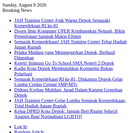
Sunday, August 9 2026
Breaking News
JAH Training Center Ajak Warga Depok Semaraki
Kemerdekaan RI ke-81
Dosen Ilmu Komputer UPER Kembangkan Netrash, Bikin
Pengelolaan Sampah Makin Efisien
Semarak Kemerdekaan! JAH Training Center Tebar Hadiah
Jutaan Rupiah
Pelaku Mutilasi yang Menggegerkan Depok, Berhasil
Ditangkap
Keren! Imigrasi Go To School SMA Negeri 2 Depok
Kadin Kota Depok Membutuhkan Kompetisi Bukan
Polarisasi
Semarak Kemerdekaan RI ke-81, Diskarpus Depok Gelar
Lomba Cerdas Cermat SMP/MTs
Diduga Korban Multilasi, Jasad Dalam Karung Gegerkan
Depok
JAH Training Center Gelar Lomba Semarak Kemerdekaan,
Total Hadiah Jutaan Rupiah
Ketua DPRD Kota Depok: Jangan Beri Ruang Sekecil
Apapun Bagi Normalisasi LGBTQ!
Log In
Random Article