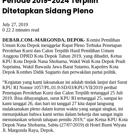
Periode 2019-2024 Terpilih
Ditetapkan Sidang Pleno
July 27, 2019
0
22
2 minutes read
DEBAR.COM.-MARGONDA, DEPOK-
Komisi Pemilihan
Umum Kota Depok menggelar Rapat Pleno Terbuka Penetapan
Perolehan Kursi dan Calon Terpilih Hasil Pemilihan Umum
Anggota DPRD Kota Depok Tahun 2019, yang dihadiri, Ketua
KPU Kota Depok Nana Shobarna, Wakil Wali Kota Depok Pradi
Supriatna, Wakil Bawaslu Jawa Barat Sutarno, Kapolres Kota
Depok Kombes Didik Sugiarto dan perwakilan partai politik.
“Kegiatan yang kami laksanakan ini adalah tindak lanjut dari Surat
KPU RI Nomor 1057/PL.01.9-SD/03/KPU/VII/2019 perihal
Penetapan Perolehan Kursi dan Calon Terpilih tertanggal 25 Juli
2019. Bisa dibayangkan, surat KPU RI tertanggal 25, sampai ke
kami tanggal 26, dan hari ini tanggal 27 kita dapat langsung
malaksanakan pleno dalam kurun waktu yang sangat singkat, ini
menunjukkan bahwa kami serius dalam bekerja dan sangat ingin
menuntaskan seluruh tahapan pemilu 2019,” ujar Ketua KPU Kota
Depok Nana Shobarna, Sabtu (27/07/2019) di Hotel Bumi Wiyata
Jl. Margonda Raya, Depok.