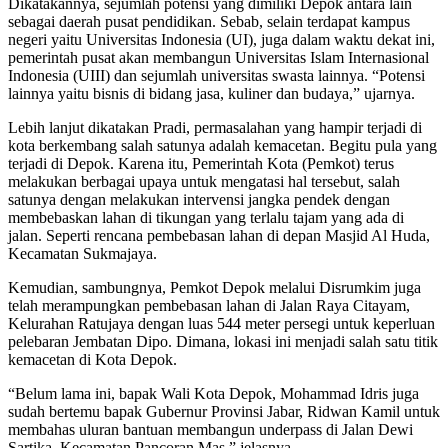
Dikatakannya, sejumlah potensi yang dimiliki Depok antara lain
sebagai daerah pusat pendidikan. Sebab, selain terdapat kampus
negeri yaitu Universitas Indonesia (UI), juga dalam waktu dekat ini,
pemerintah pusat akan membangun Universitas Islam Internasional
Indonesia (UIII) dan sejumlah universitas swasta lainnya. “Potensi
lainnya yaitu bisnis di bidang jasa, kuliner dan budaya,” ujarnya.
Lebih lanjut dikatakan Pradi, permasalahan yang hampir terjadi di
kota berkembang salah satunya adalah kemacetan. Begitu pula yang
terjadi di Depok. Karena itu, Pemerintah Kota (Pemkot) terus
melakukan berbagai upaya untuk mengatasi hal tersebut, salah
satunya dengan melakukan intervensi jangka pendek dengan
membebaskan lahan di tikungan yang terlalu tajam yang ada di
jalan. Seperti rencana pembebasan lahan di depan Masjid Al Huda,
Kecamatan Sukmajaya.
Kemudian, sambungnya, Pemkot Depok melalui Disrumkim juga
telah merampungkan pembebasan lahan di Jalan Raya Citayam,
Kelurahan Ratujaya dengan luas 544 meter persegi untuk keperluan
pelebaran Jembatan Dipo. Dimana, lokasi ini menjadi salah satu titik
kemacetan di Kota Depok.
“Belum lama ini, bapak Wali Kota Depok, Mohammad Idris juga
sudah bertemu bapak Gubernur Provinsi Jabar, Ridwan Kamil untuk
membahas uluran bantuan membangun underpass di Jalan Dewi
Sartika, Kecamatan Pancoran Mas,” jelasnya.