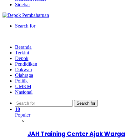
Sidebar
Search for
Beranda
Terkini
Depok
Pendidikan
Dakwah
Olahraga
Politik
UMKM
Nasional
Search for
10
Populer
JAH Training Center Ajak Warga