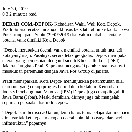
July 30, 2019
0
3
2 minutes read
DEBAR.COM.-DEPOK-
Kehadiran Wakil Wali Kota Depok,
Pradi Supriatna atas undangan khusus bersilaturahmi ke kantor Jawa
Pos Group, pada Senin (29/07/2019) banyak membahas tentang
potensi yang dimiliki Kota Depok.
“Depok merupakan daerah yang memiliki potensi untuk menjadi
kota yang maju. Pasalnya, secara letak geografis, Depok merupakan
daerah yang berdekatan dengan Daerah Khusus Ibukota (DKI)
Jakarta,” ungkap Pradi Supriatna mengawali pembicaraannya usai
melakukan pertemuan dengan Jawa Pos Group di jakarta.
Pradi memaparkan, Kota Depok menunjukkan pertumbuhan nilai
ekonomi yang cukup progresif dari tahun ke tahun. Kemudian
Indeks Pembangunan Manusia (IPM) Depok juga cukup tinggi di
Jawa Barat (Jabar). Meski demikian, dirinya juga tak mengelak
sejumlah persoalan hadir di Depok.
“Depok baru berusia 20 tahun, tentu harus terus belajar dan memacu
diri agar tak ketinggalan dengan daerah lain, khususnya dari segi
infrastruktur,” paparnya.