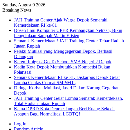
Sunday, August 9 2026
Breaking News
JAH Training Center Ajak Warga Depok Semaraki
Kemerdekaan RI ke-81
Dosen Ilmu Komputer UPER Kembangkan Netrash, Bikin
Pengelolaan Sampah Makin Efisien
Semarak Kemerdekaan! JAH Training Center Tebar Hadiah
Jutaan Rupiah
Pelaku Mutilasi yang Menggegerkan Depok, Berhasil
Ditangkap
Keren! Imigrasi Go To School SMA Negeri 2 Depok
Kadin Kota Depok Membutuhkan Kompetisi Bukan
Polarisasi
Semarak Kemerdekaan RI ke-81, Diskarpus Depok Gelar
Lomba Cerdas Cermat SMP/MTs
Diduga Korban Multilasi, Jasad Dalam Karung Gegerkan
Depok
JAH Training Center Gelar Lomba Semarak Kemerdekaan,
Total Hadiah Jutaan Rupiah
Ketua DPRD Kota Depok: Jangan Beri Ruang Sekecil
Apapun Bagi Normalisasi LGBTQ!
Log In
Random Article