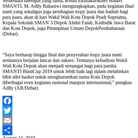
Sementara ditempat yang sama, Ketua Ekstrakurikuler Basket
SMANTI, M. Adlly Rakasiwi mengungkapkan, pada kegiatan final
nanti yang sekaligus juga pembagian tropy juara dan hadiah bagi
para juara, akan di hari Wakil Wali Kota Depok Pradi Supriatna,
Kepala Sekolah SMAN 3 Depok Abdul Fatah, Kadisdik Jawa Barat
dan Kota Depok, juga Pimmpinan Umum DepokPembaharuan
(Debar).
“Saya berharap hingga final dan penyerahan tropy juara nanti
semuanya berjalan lancar dan sukses. Tentunya kehadiran Wakil
Wali Kota Depok akan menjadi semangat bagi para panitia
SMANTI BlastCup 2019 untuk lebih baik lagi dalam melahirkan
bibit atlet basket untuk mengharumkan nama Kota Depok
diberbagai even kegiatan nasional maupun internasional,” pungkas
Adlly (AR/Debar)
Facebook
Twitter
Email
August 24, 2019