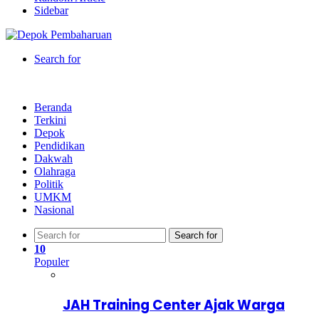
Sidebar
Search for
Beranda
Terkini
Depok
Pendidikan
Dakwah
Olahraga
Politik
UMKM
Nasional
Search for
10
Populer
JAH Training Center Ajak Warga