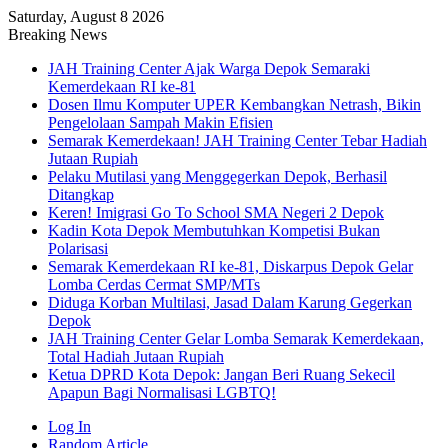
Saturday, August 8 2026
Breaking News
JAH Training Center Ajak Warga Depok Semaraki
Kemerdekaan RI ke-81
Dosen Ilmu Komputer UPER Kembangkan Netrash, Bikin
Pengelolaan Sampah Makin Efisien
Semarak Kemerdekaan! JAH Training Center Tebar Hadiah
Jutaan Rupiah
Pelaku Mutilasi yang Menggegerkan Depok, Berhasil
Ditangkap
Keren! Imigrasi Go To School SMA Negeri 2 Depok
Kadin Kota Depok Membutuhkan Kompetisi Bukan
Polarisasi
Semarak Kemerdekaan RI ke-81, Diskarpus Depok Gelar
Lomba Cerdas Cermat SMP/MTs
Diduga Korban Multilasi, Jasad Dalam Karung Gegerkan
Depok
JAH Training Center Gelar Lomba Semarak Kemerdekaan,
Total Hadiah Jutaan Rupiah
Ketua DPRD Kota Depok: Jangan Beri Ruang Sekecil
Apapun Bagi Normalisasi LGBTQ!
Log In
Random Article