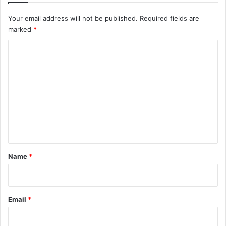
Your email address will not be published.
Required fields are
marked
*
C
o
m
m
e
n
t
*
Name
*
Email
*