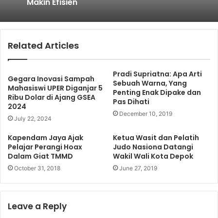
Netrash, Bikin Pengelolaan Sampah
Makin Efisien
Related Articles
Semarak Kemerdekaan! JAH Training
Center Tebar Hadiah Jutaan Rupiah
Pradi Supriatna: Apa Arti
Gegara Inovasi Sampah
Sebuah Warna, Yang
Mahasiswi UPER Diganjar 5
Penting Enak Dipake dan
Ribu Dolar di Ajang GSEA
Pas Dihati
2024
December 10, 2019
July 22, 2024
Kapendam Jaya Ajak
Ketua Wasit dan Pelatih
Pelajar Perangi Hoax
Judo Nasiona Datangi
Dalam Giat TMMD
Wakil Wali Kota Depok
October 31, 2018
June 27, 2019
Leave a Reply