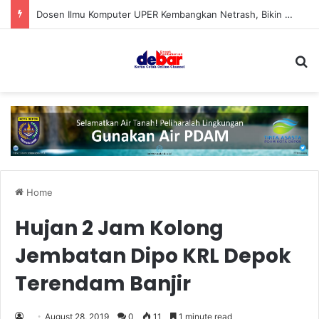
Dosen Ilmu Komputer UPER Kembangkan Netrash, Bikin Pengelolaan Sampah Makin Efisien
S
Home
Hujan 2 Jam Kolong
Jembatan Dipo KRL Depok
Terendam Banjir
August 28, 2019
0
11
1 minute read