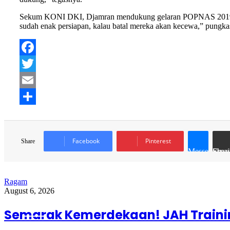
Sekum KONI DKI, Djamran mendukung gelaran POPNAS 2019 di Jaka
sudah enak persiapan, kalau batal mereka akan kecewa,” pung
Facebook
Twitter
Email
Share
Facebook
Pinterest
Share
Messenger
Share via Ema
Ragam
August 6, 2026
Read Next
Semarak Kemerdekaan! JAH Trainin