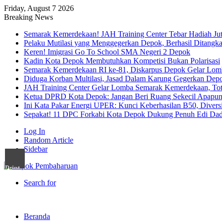
Friday, August 7 2026
Breaking News
Semarak Kemerdekaan! JAH Training Center Tebar Hadiah Ju
Pelaku Mutilasi yang Menggegerkan Depok, Berhasil Ditangk
Keren! Imigrasi Go To School SMA Negeri 2 Depok
Kadin Kota Depok Membutuhkan Kompetisi Bukan Polarisasi
Semarak Kemerdekaan RI ke-81, Diskarpus Depok Gelar Lo
Diduga Korban Multilasi, Jasad Dalam Karung Gegerkan Dep
JAH Training Center Gelar Lomba Semarak Kemerdekaan, Tot
Ketua DPRD Kota Depok: Jangan Beri Ruang Sekecil Apapu
Ini Kata Pakar Energi UPER: Kunci Keberhasilan B50, Diversif
Sepakat! 11 DPC Forkabi Kota Depok Dukung Penuh Edi Dad
Log In
Random Article
Sidebar
Print
Search for
Beranda