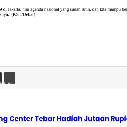
rta. “Ini agenda nasional yang sudah rutin, dan kita mampu bersaing
kasnya. (KST/Debar)
il
Print
g Center Tebar Hadiah Jutaan Rup