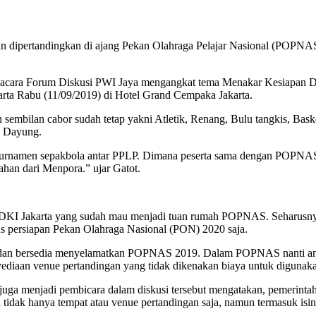
n dipertandingkan di ajang Pekan Olahraga Pelajar Nasional (POPN
 acara Forum Diskusi PWI Jaya mengangkat tema Menakar Kesiapan 
ta Rabu (11/09/2019) di Hotel Grand Cempaka Jakarta.
mbilan cabor sudah tetap yakni Atletik, Renang, Bulu tangkis, Basket
n Dayung.
urnamen sepakbola antar PPLP. Dimana peserta sama dengan POPNAS 
han dari Menpora.” ujar Gatot.
h DKI Jakarta yang sudah mau menjadi tuan rumah POPNAS. Seharus
us persiapan Pekan Olahraga Nasional (PON) 2020 saja.
at dan bersedia menyelamatkan POPNAS 2019. Dalam POPNAS nanti a
nyediaan venue pertandingan yang tidak dikenakan biaya untuk digun
juga menjadi pembicara dalam diskusi tersebut mengatakan, pemerinta
tidak hanya tempat atau venue pertandingan saja, namun termasuk isin