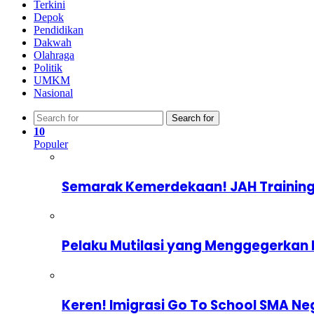
Terkini
Depok
Pendidikan
Dakwah
Olahraga
Politik
UMKM
Nasional
Search for
10
Populer
Semarak Kemerdekaan! JAH Training
Pelaku Mutilasi yang Menggegerkan 
Keren! Imigrasi Go To School SMA Ne