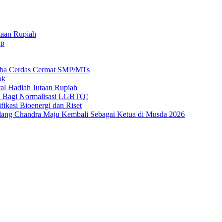
taan Rupiah
ap
mba Cerdas Cermat SMP/MTs
ok
al Hadiah Jutaan Rupiah
n Bagi Normalisasi LGBTQ!
ikasi Bioenergi dan Riset
ang Chandra Maju Kembali Sebagai Ketua di Musda 2026