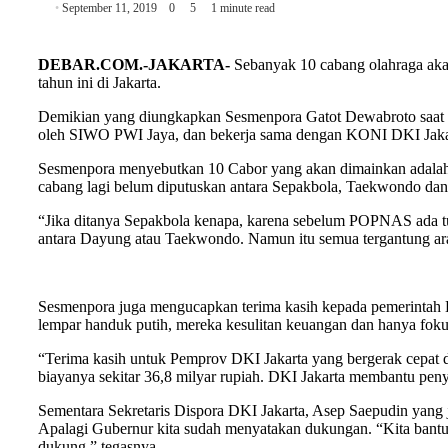
September 11, 2019
0
5
1 minute read
DEBAR.COM.-JAKARTA-
Sebanyak 10 cabang olahraga aka
tahun ini di Jakarta.
Demikian yang diungkapkan Sesmenpora Gatot Dewabroto saat
oleh SIWO PWI Jaya, dan bekerja sama dengan KONI DKI Jakar
Sesmenpora menyebutkan 10 Cabor yang akan dimainkan adalah se
cabang lagi belum diputuskan antara Sepakbola, Taekwondo da
“Jika ditanya Sepakbola kenapa, karena sebelum POPNAS ada t
antara Dayung atau Taekwondo. Namun itu semua tergantung ara
Sesmenpora juga mengucapkan terima kasih kepada pemerinta
lempar handuk putih, mereka kesulitan keuangan dan hanya fok
“Terima kasih untuk Pemprov DKI Jakarta yang bergerak cep
biayanya sekitar 36,8 milyar rupiah. DKI Jakarta membantu pe
Sementara Sekretaris Dispora DKI Jakarta, Asep Saepudin yang 
Apalagi Gubernur kita sudah menyatakan dukungan. “Kita bantu 
dukung,” tegasnya.