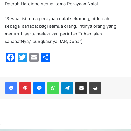
Daerah Hardiono sesuai tema Perayaan Natal.
”Sesuai isi tema perayaan natal sekarang, hiduplah
sebagai sahabat bagi semua orang. Intinya orang yang
menuruti serta melakukan perintah Tuhan ialah
sahabatNya,” pungkasnya. (AR/Debar)
F
T
E
S
a
w
m
h
c
itt
ai
ar
e
er
l
e
Messenger
WhatsApp
Telegram
Share via Email
Print
b
o
o
k