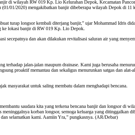
ir di wilayah RW 019 Kp. Lio Kelurahan Depok, Kecamatan Pancoran M
u (01/01/2020) mengakibatkan banjir dibeberapa wilayah Depok di 11 k
h dibuat turap longsor kembali diterjang banjir,” ujar Mohammad Idri
 ke lokasi banjir di RW 019 Kp. Lio Depok.
aluasi secepatnya dan akan dilakukan revitalisasi saluran air yang m
ulang terhadap jalan-jalan maupum drainase. Kami juga berusaha menu
angsung proaktif memantau dan sekaligus menurunkan satgas dan alat-a
ngajak masyarakat untuk saling membatu dalam menghadapi bencana.
mbantu saudara kita yang terkena bencana banjir dan longsor di wil
s meninggalnya korban longsor, semoga keluarga yang ditinggalkan 
n dan selamatkan kami. Aamiin Yra,” pungkasnya. (AR/Debar)