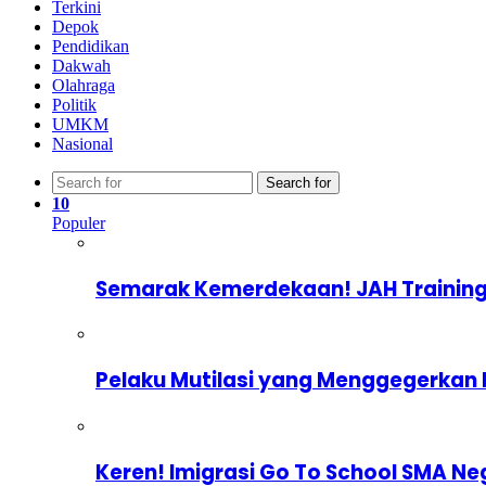
Terkini
Depok
Pendidikan
Dakwah
Olahraga
Politik
UMKM
Nasional
Search for
10
Populer
Semarak Kemerdekaan! JAH Training
Pelaku Mutilasi yang Menggegerkan 
Keren! Imigrasi Go To School SMA Ne