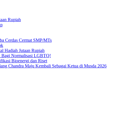
taan Rupiah
ap
mba Cerdas Cermat SMP/MTs
ok
al Hadiah Jutaan Rupiah
n Bagi Normalisasi LGBTQ!
ikasi Bioenergi dan Riset
ang Chandra Maju Kembali Sebagai Ketua di Musda 2026