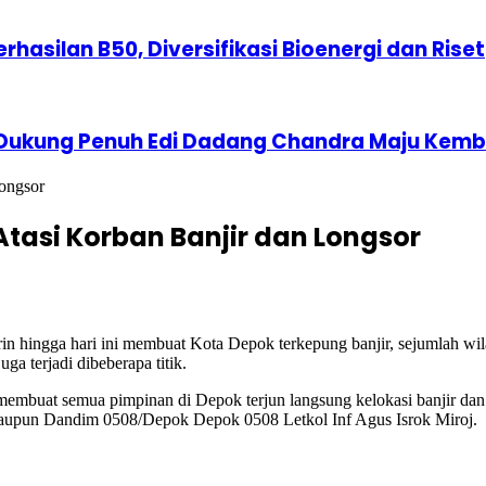
erhasilan B50, Diversifikasi Bioenergi dan Riset
 Dukung Penuh Edi Dadang Chandra Maju Kemba
Longsor
Atasi Korban Banjir dan Longsor
n hingga hari ini membuat Kota Depok terkepung banjir, sejumlah w
ga terjadi dibeberapa titik.
 membuat semua pimpinan di Depok terjun langsung kelokasi banjir d
aupun Dandim 0508/Depok Depok 0508 Letkol Inf Agus Isrok Miroj.