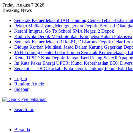
Friday, August 7 2026
Breaking News
Semarak Kemerdekaan! JAH Training Center Tebar Hadiah Ju
Pelaku Mutilasi yang Menggegerkan Depok, Berhasil Ditangk
Keren! Imigrasi Go To School SMA Negeri 2 Depok
Kadin Kota Depok Membutuhkan Kompetisi Bukan Polarisasi
Semarak Kemerdekaan RI ke-81, Diskarpus Depok Gelar Lo
Diduga Korban Multilasi, Jasad Dalam Karung Gegerkan Dep
JAH Training Center Gelar Lomba Semarak Kemerdekaan, Tot
Ketua DPRD Kota Depok: Jangan Beri Ruang Sekecil Apapu
Ini Kata Pakar Energi UPER: Kunci Keberhasilan B50, Diversif
Sepakat! 11 DPC Forkabi Kota Depok Dukung Penuh Edi Dad
Log In
Random Article
Sidebar
Search for
Beranda