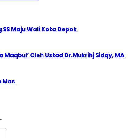
 SS Maju Wali Kota Depok
a Maqbul’ Oleh Ustad Dr.Mukrihj Sidqy, MA
n Mas
*