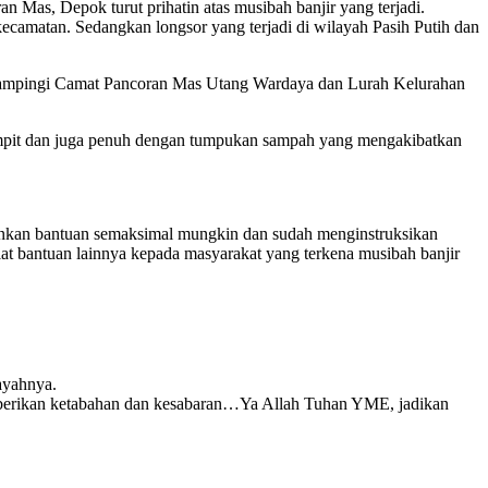
as, Depok turut prihatin atas musibah banjir yang terjadi.
ecamatan. Sedangkan longsor yang terjadi di wilayah Pasih Putih dan
s didampingi Camat Pancoran Mas Utang Wardaya dan Lurah Kelurahan
enyempit dan juga penuh dengan tumpukan sampah yang mengakibatkan
runkan bantuan semaksimal mungkin dan sudah menginstruksikan
lat bantuan lainnya kepada masyarakat yang terkena musibah banjir
ayahnya.
diberikan ketabahan dan kesabaran…Ya Allah Tuhan YME, jadikan