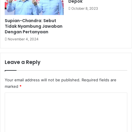
Depok
October 8, 2023
Supian-Chandra: Sebut
Tidak Nyambung Jawaban
Dengan Pertanyaan
November 4, 2024
Leave a Reply
Your email address will not be published.
Required fields are
marked
*
C
o
m
m