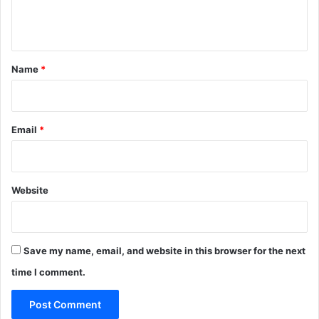
e
n
t
*
Name
*
Email
*
Website
Save my name, email, and website in this browser for the next
time I comment.