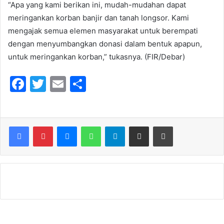
“Apa yang kami berikan ini, mudah-mudahan dapat
meringankan korban banjir dan tanah longsor. Kami
mengajak semua elemen masyarakat untuk berempati
dengan menyumbangkan donasi dalam bentuk apapun,
untuk meringankan korban,” tukasnya. (FIR/Debar)
F
T
E
S
a
w
m
h
c
itt
ai
ar
e
er
l
e
Messenger
WhatsApp
Telegram
Share via Email
Print
b
o
o
k