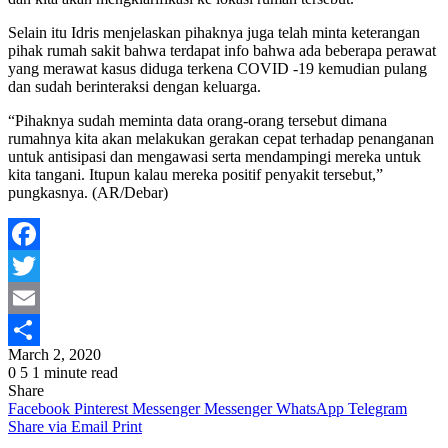
Selain itu Idris menjelaskan pihaknya juga telah minta keterangan
pihak rumah sakit bahwa terdapat info bahwa ada beberapa perawat
yang merawat kasus diduga terkena COVID -19 kemudian pulang
dan sudah berinteraksi dengan keluarga.
“Pihaknya sudah meminta data orang-orang tersebut dimana
rumahnya kita akan melakukan gerakan cepat terhadap penanganan
untuk antisipasi dan mengawasi serta mendampingi mereka untuk
kita tangani. Itupun kalau mereka positif penyakit tersebut,”
pungkasnya. (AR/Debar)
Facebook
Twitter
Email
March 2, 2020
Share
0
5
1 minute read
Share
Facebook
Pinterest
Messenger
Messenger
WhatsApp
Telegram
Share via Email
Print