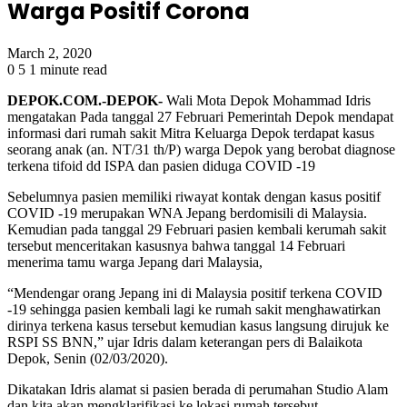
Warga Positif Corona
March 2, 2020
0
5
1 minute read
DEPOK.COM.-DEPOK-
Wali Mota Depok Mohammad Idris
mengatakan Pada tanggal 27 Februari Pemerintah Depok mendapat
informasi dari rumah sakit Mitra Keluarga Depok terdapat kasus
seorang anak (an. NT/31 th/P) warga Depok yang berobat diagnose
terkena tifoid dd ISPA dan pasien diduga COVID -19
Sebelumnya pasien memiliki riwayat kontak dengan kasus positif
COVID -19 merupakan WNA Jepang berdomisili di Malaysia.
Kemudian pada tanggal 29 Februari pasien kembali kerumah sakit
tersebut menceritakan kasusnya bahwa tanggal 14 Februari
menerima tamu warga Jepang dari Malaysia,
“Mendengar orang Jepang ini di Malaysia positif terkena COVID
-19 sehingga pasien kembali lagi ke rumah sakit menghawatirkan
dirinya terkena kasus tersebut kemudian kasus langsung dirujuk ke
RSPI SS BNN,” ujar Idris dalam keterangan pers di Balaikota
Depok, Senin (02/03/2020).
Dikatakan Idris alamat si pasien berada di perumahan Studio Alam
dan kita akan mengklarifikasi ke lokasi rumah tersebut.