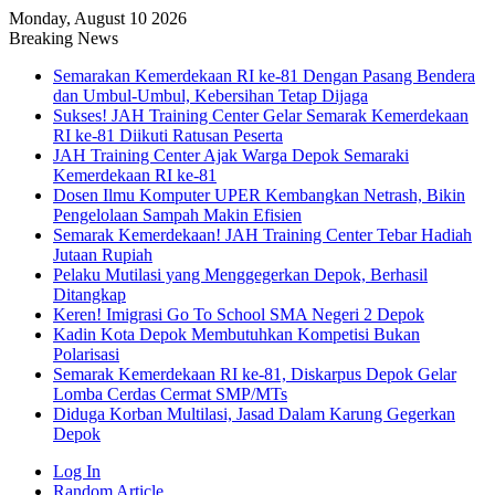
Monday, August 10 2026
Breaking News
Semarakan Kemerdekaan RI ke-81 Dengan Pasang Bendera
dan Umbul-Umbul, Kebersihan Tetap Dijaga
Sukses! JAH Training Center Gelar Semarak Kemerdekaan
RI ke-81 Diikuti Ratusan Peserta
JAH Training Center Ajak Warga Depok Semaraki
Kemerdekaan RI ke-81
Dosen Ilmu Komputer UPER Kembangkan Netrash, Bikin
Pengelolaan Sampah Makin Efisien
Semarak Kemerdekaan! JAH Training Center Tebar Hadiah
Jutaan Rupiah
Pelaku Mutilasi yang Menggegerkan Depok, Berhasil
Ditangkap
Keren! Imigrasi Go To School SMA Negeri 2 Depok
Kadin Kota Depok Membutuhkan Kompetisi Bukan
Polarisasi
Semarak Kemerdekaan RI ke-81, Diskarpus Depok Gelar
Lomba Cerdas Cermat SMP/MTs
Diduga Korban Multilasi, Jasad Dalam Karung Gegerkan
Depok
Log In
Random Article