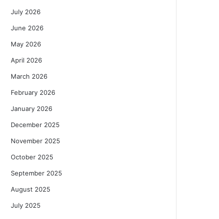
July 2026
June 2026
May 2026
April 2026
March 2026
February 2026
January 2026
December 2025
November 2025
October 2025
September 2025
August 2025
July 2025