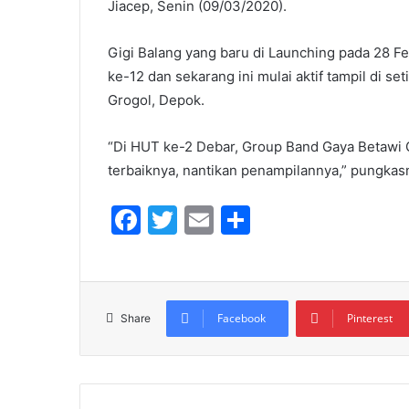
Jiacep, Senin (09/03/2020).
Gigi Balang yang baru di Launching pada 28 
ke-12 dan sekarang ini mulai aktif tampil di s
Grogol, Depok.
“Di HUT ke-2 Debar, Group Band Gaya Betawi 
terbaiknya, nantikan penampilannya,” pungkas
F
T
E
S
a
w
m
h
c
itt
ai
ar
e
er
l
e
Facebook
Pinterest
Share
b
o
o