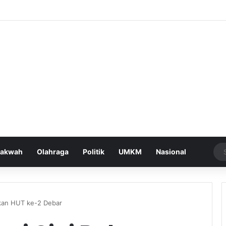
omputer UPER Kembangkan Netrash, Bikin Pengelolaan Sampah Makin Ef
akwah
Olahraga
Politik
UMKM
Nasional
akan HUT ke-2 Debar