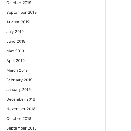
October 2019
September 2019
August 2019
July 2019
June 2019
May 2019
April 2019
March 2019
February 2019
January 2019
December 2018
November 2018
October 2018
September 2018