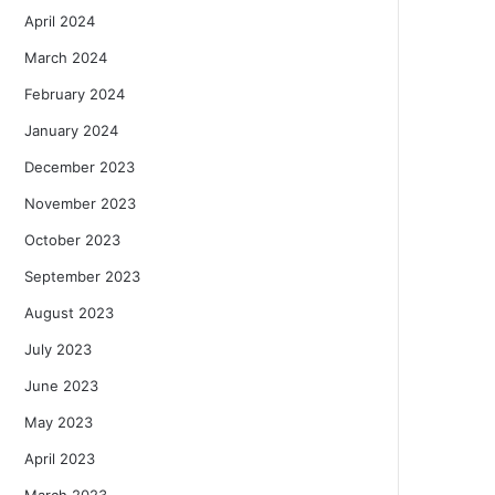
April 2024
March 2024
February 2024
January 2024
December 2023
November 2023
October 2023
September 2023
August 2023
July 2023
June 2023
May 2023
April 2023
March 2023