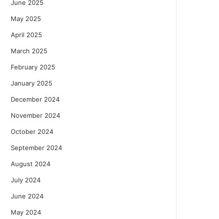
June 2025
May 2025
April 2025
March 2025
February 2025
January 2025
December 2024
November 2024
October 2024
September 2024
August 2024
July 2024
June 2024
May 2024