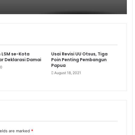
 LSM se-Kota
Usai Revisi UU Otsus, Tiga
ar Deklarasi Damai
Poin Penting Pembangun
Papua
20
August 18, 2021
ields are marked
*