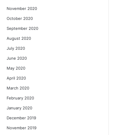
November 2020
October 2020
September 2020
August 2020
July 2020
June 2020
May 2020
April 2020
March 2020
February 2020
January 2020
December 2019
November 2019