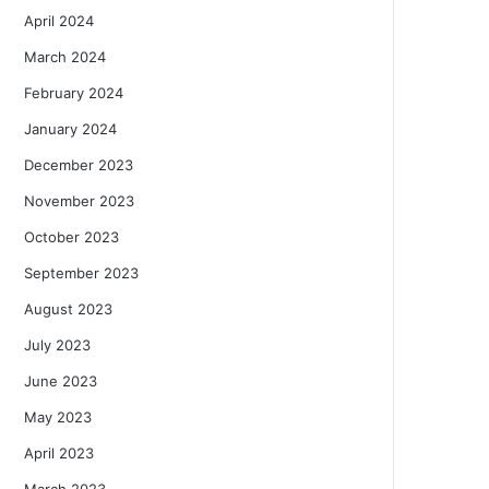
April 2024
March 2024
February 2024
January 2024
December 2023
November 2023
October 2023
September 2023
August 2023
July 2023
June 2023
May 2023
April 2023
March 2023