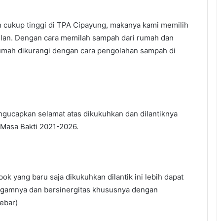
cukup tinggi di TPA Cipayung, makanya kami memilih
an. Dengan cara memilah sampah dari rumah dan
umah dikurangi dengan cara pengolahan sampah di
gucapkan selamat atas dikukuhkan dan dilantiknya
Masa Bakti 2021-2026.
yang baru saja dikukuhkan dilantik ini lebih dapat
ogamnya dan bersinergitas khususnya dengan
ebar)