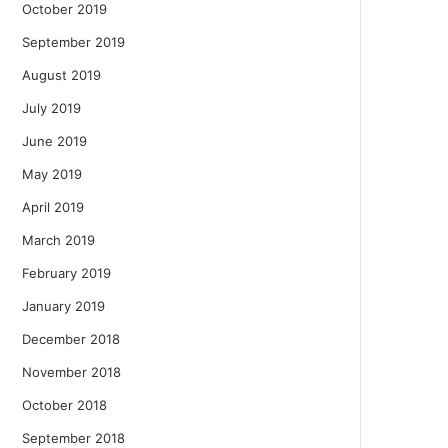
October 2019
September 2019
August 2019
July 2019
June 2019
May 2019
April 2019
March 2019
February 2019
January 2019
December 2018
November 2018
October 2018
September 2018