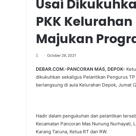
Usai Dikukuhkan
PKK Kelurahan 
Majukan Progr
October 29, 2021
DEBAR.COM.-PANCORAN MAS, DEPOK-
Ketu
dikukuhkan sekaligus Pelantikan Pengurus T
berlangsung di aula Kelurahan Depok, Jumat (
Hadir dalam pengukuhan dan pelantikan terseb
Kecamatan Pancoran Mas Nunung Nurhayati, Lu
Karang Taruna, Ketua RT dan RW.