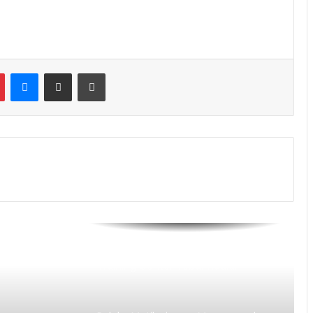
Messenger
Share via Email
Print
Semarak Kemerdekaan! JAH
Training Center Tebar Hadiah
Jutaan Rupiah