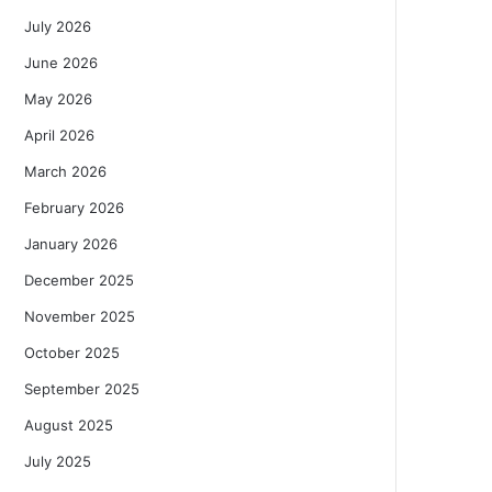
July 2026
June 2026
May 2026
April 2026
March 2026
February 2026
January 2026
December 2025
November 2025
October 2025
September 2025
August 2025
July 2025