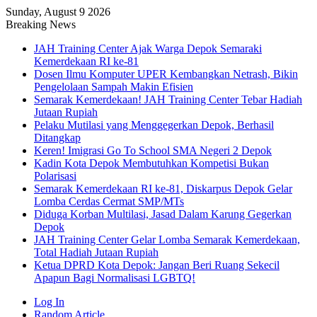
Sunday, August 9 2026
Breaking News
JAH Training Center Ajak Warga Depok Semaraki
Kemerdekaan RI ke-81
Dosen Ilmu Komputer UPER Kembangkan Netrash, Bikin
Pengelolaan Sampah Makin Efisien
Semarak Kemerdekaan! JAH Training Center Tebar Hadiah
Jutaan Rupiah
Pelaku Mutilasi yang Menggegerkan Depok, Berhasil
Ditangkap
Keren! Imigrasi Go To School SMA Negeri 2 Depok
Kadin Kota Depok Membutuhkan Kompetisi Bukan
Polarisasi
Semarak Kemerdekaan RI ke-81, Diskarpus Depok Gelar
Lomba Cerdas Cermat SMP/MTs
Diduga Korban Multilasi, Jasad Dalam Karung Gegerkan
Depok
JAH Training Center Gelar Lomba Semarak Kemerdekaan,
Total Hadiah Jutaan Rupiah
Ketua DPRD Kota Depok: Jangan Beri Ruang Sekecil
Apapun Bagi Normalisasi LGBTQ!
Log In
Random Article