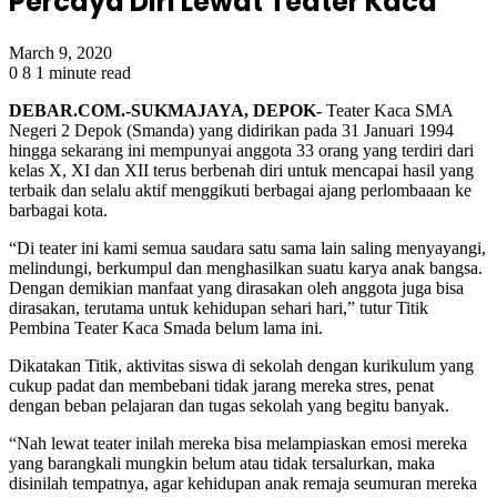
Percaya Diri Lewat Teater Kaca
March 9, 2020
0
8
1 minute read
DEBAR.COM.-SUKMAJAYA, DEPOK-
Teater Kaca SMA
Negeri 2 Depok (Smanda) yang didirikan pada 31 Januari 1994
hingga sekarang ini mempunyai anggota 33 orang yang terdiri dari
kelas X, XI dan XII terus berbenah diri untuk mencapai hasil yang
terbaik dan selalu aktif menggikuti berbagai ajang perlombaaan ke
barbagai kota.
“Di teater ini kami semua saudara satu sama lain saling menyayangi,
melindungi, berkumpul dan menghasilkan suatu karya anak bangsa.
Dengan demikian manfaat yang dirasakan oleh anggota juga bisa
dirasakan, terutama untuk kehidupan sehari hari,” tutur Titik
Pembina Teater Kaca Smada belum lama ini.
Dikatakan Titik, aktivitas siswa di sekolah dengan kurikulum yang
cukup padat dan membebani tidak jarang mereka stres, penat
dengan beban pelajaran dan tugas sekolah yang begitu banyak.
“Nah lewat teater inilah mereka bisa melampiaskan emosi mereka
yang barangkali mungkin belum atau tidak tersalurkan, maka
disinilah tempatnya, agar kehidupan anak remaja seumuran mereka