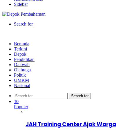
Sidebar
Search for
Beranda
Terkini
Depok
Pendidikan
Dakwah
Olahraga
Politik
UMKM
Nasional
Search for
10
Populer
JAH Training Center Ajak Warga