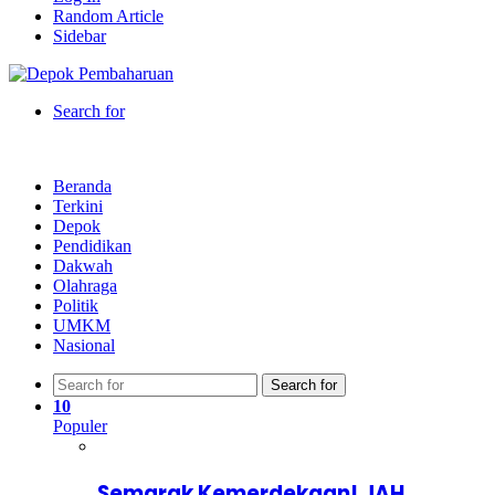
Random Article
Sidebar
Search for
Beranda
Terkini
Depok
Pendidikan
Dakwah
Olahraga
Politik
UMKM
Nasional
Search for
10
Populer
Semarak Kemerdekaan! JAH