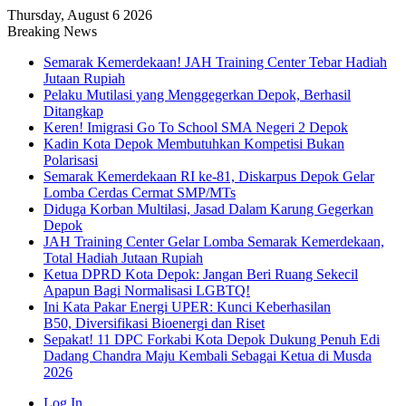
Thursday, August 6 2026
Breaking News
Semarak Kemerdekaan! JAH Training Center Tebar Hadiah
Jutaan Rupiah
Pelaku Mutilasi yang Menggegerkan Depok, Berhasil
Ditangkap
Keren! Imigrasi Go To School SMA Negeri 2 Depok
Kadin Kota Depok Membutuhkan Kompetisi Bukan
Polarisasi
Semarak Kemerdekaan RI ke-81, Diskarpus Depok Gelar
Lomba Cerdas Cermat SMP/MTs
Diduga Korban Multilasi, Jasad Dalam Karung Gegerkan
Depok
JAH Training Center Gelar Lomba Semarak Kemerdekaan,
Total Hadiah Jutaan Rupiah
Ketua DPRD Kota Depok: Jangan Beri Ruang Sekecil
Apapun Bagi Normalisasi LGBTQ!
Ini Kata Pakar Energi UPER: Kunci Keberhasilan
B50, Diversifikasi Bioenergi dan Riset
Sepakat! 11 DPC Forkabi Kota Depok Dukung Penuh Edi
Dadang Chandra Maju Kembali Sebagai Ketua di Musda
2026
Log In