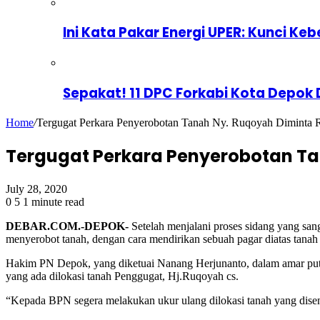
Ini Kata Pakar Energi UPER: Kunci Keb
Sepakat! 11 DPC Forkabi Kota Depok
Home
/
Tergugat Perkara Penyerobotan Tanah Ny. Ruqoyah Diminta 
Tergugat Perkara Penyerobotan T
July 28, 2020
0
5
1 minute read
DEBAR.COM.-DEPOK-
Setelah menjalani proses sidang yang san
menyerobot tanah, dengan cara mendirikan sebuah pagar diatas tana
Hakim PN Depok, yang diketuai Nanang Herjunanto, dalam amar put
yang ada dilokasi tanah Penggugat, Hj.Ruqoyah cs.
“Kepada BPN segera melakukan ukur ulang dilokasi tanah yang dise