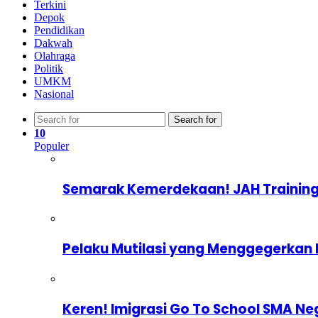
Terkini
Depok
Pendidikan
Dakwah
Olahraga
Politik
UMKM
Nasional
Search for
10
Populer
Semarak Kemerdekaan! JAH Training
Pelaku Mutilasi yang Menggegerkan 
Keren! Imigrasi Go To School SMA Ne