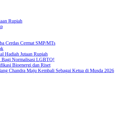
taan Rupiah
ap
mba Cerdas Cermat SMP/MTs
ok
al Hadiah Jutaan Rupiah
n Bagi Normalisasi LGBTQ!
ikasi Bioenergi dan Riset
ang Chandra Maju Kembali Sebagai Ketua di Musda 2026