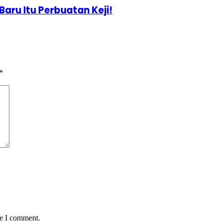
aru Itu Perbuatan Keji!
*
me I comment.