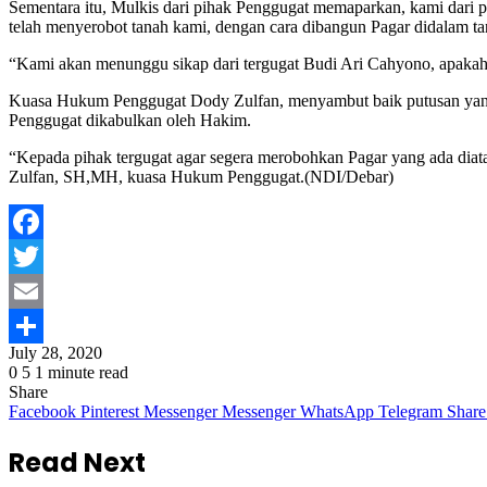
Sementara itu, Mulkis dari pihak Penggugat memaparkan, kami dari 
telah menyerobot tanah kami, dengan cara dibangun Pagar didalam t
“Kami akan menunggu sikap dari tergugat Budi Ari Cahyono, apakah d
Kuasa Hukum Penggugat Dody Zulfan, menyambut baik putusan yang di
Penggugat dikabulkan oleh Hakim.
“Kepada pihak tergugat agar segera merobohkan Pagar yang ada diata
Zulfan, SH,MH, kuasa Hukum Penggugat.(NDI/Debar)
Facebook
Twitter
Email
July 28, 2020
Share
0
5
1 minute read
Share
Facebook
Pinterest
Messenger
Messenger
WhatsApp
Telegram
Share
Read Next