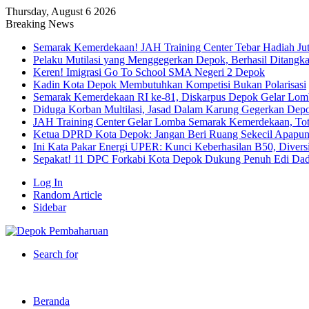
Thursday, August 6 2026
Breaking News
Semarak Kemerdekaan! JAH Training Center Tebar Hadiah Ju
Pelaku Mutilasi yang Menggegerkan Depok, Berhasil Ditangk
Keren! Imigrasi Go To School SMA Negeri 2 Depok
Kadin Kota Depok Membutuhkan Kompetisi Bukan Polarisasi
Semarak Kemerdekaan RI ke-81, Diskarpus Depok Gelar Lo
Diduga Korban Multilasi, Jasad Dalam Karung Gegerkan Dep
JAH Training Center Gelar Lomba Semarak Kemerdekaan, Tot
Ketua DPRD Kota Depok: Jangan Beri Ruang Sekecil Apapu
Ini Kata Pakar Energi UPER: Kunci Keberhasilan B50, Diversif
Sepakat! 11 DPC Forkabi Kota Depok Dukung Penuh Edi Dad
Log In
Random Article
Sidebar
Search for
Beranda