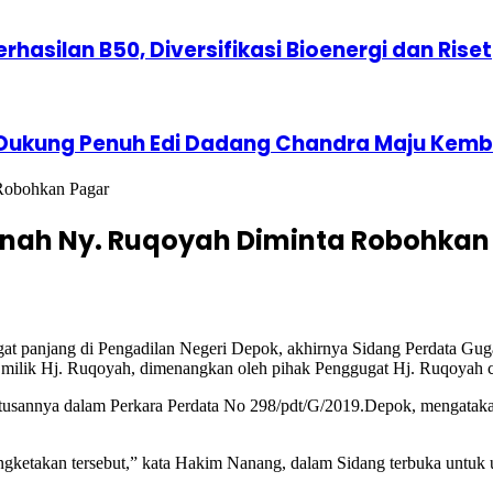
erhasilan B50, Diversifikasi Bioenergi dan Riset
 Dukung Penuh Edi Dadang Chandra Maju Kemba
Robohkan Pagar
anah Ny. Ruqoyah Diminta Robohkan
gat panjang di Pengadilan Negeri Depok, akhirnya Sidang Perdata Gu
h milik Hj. Ruqoyah, dimenangkan oleh pihak Penggugat Hj. Ruqoyah c
usannya dalam Perkara Perdata No 298/pdt/G/2019.Depok, mengatakan
ngketakan tersebut,” kata Hakim Nanang, dalam Sidang terbuka untuk