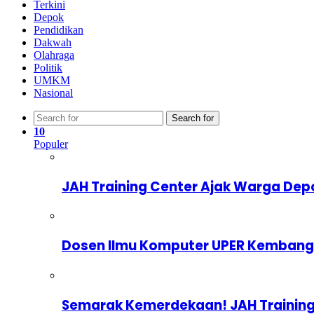
Terkini
Depok
Pendidikan
Dakwah
Olahraga
Politik
UMKM
Nasional
Search for
10
Populer
JAH Training Center Ajak Warga Dep
Dosen Ilmu Komputer UPER Kembangka
Semarak Kemerdekaan! JAH Training