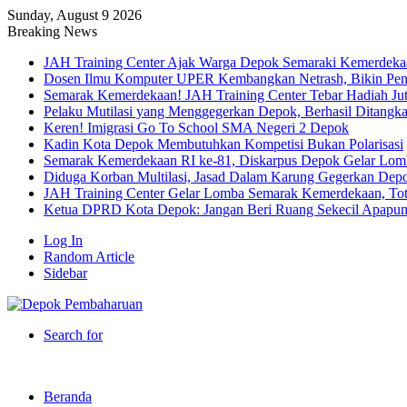
Sunday, August 9 2026
Breaking News
JAH Training Center Ajak Warga Depok Semaraki Kemerdeka
Dosen Ilmu Komputer UPER Kembangkan Netrash, Bikin Peng
Semarak Kemerdekaan! JAH Training Center Tebar Hadiah Ju
Pelaku Mutilasi yang Menggegerkan Depok, Berhasil Ditangk
Keren! Imigrasi Go To School SMA Negeri 2 Depok
Kadin Kota Depok Membutuhkan Kompetisi Bukan Polarisasi
Semarak Kemerdekaan RI ke-81, Diskarpus Depok Gelar Lo
Diduga Korban Multilasi, Jasad Dalam Karung Gegerkan Dep
JAH Training Center Gelar Lomba Semarak Kemerdekaan, Tot
Ketua DPRD Kota Depok: Jangan Beri Ruang Sekecil Apapu
Log In
Random Article
Sidebar
Search for
Beranda