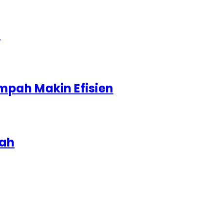
1
mpah Makin Efisien
iah