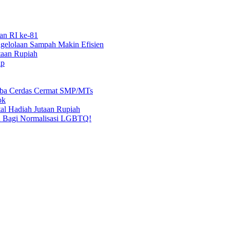
an RI ke-81
elolaan Sampah Makin Efisien
taan Rupiah
ap
mba Cerdas Cermat SMP/MTs
ok
al Hadiah Jutaan Rupiah
n Bagi Normalisasi LGBTQ!