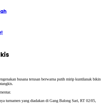
iah
Q!
kis
enakan busana terusan berwarna putih mirip kuntilanak bikin
tangkis.
mentar.
nnya turnamen yang diadakan di Gang Balong Sari, RT 02/05,