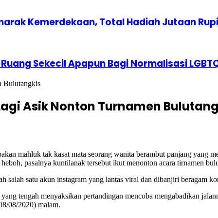
marak Kemerdekaan, Total Hadiah Jutaan Rup
 Ruang Sekecil Apapun Bagi Normalisasi LGBT
 Bulutangkis
agi Asik Nonton Turnamen Bulutang
an mahluk tak kasat mata seorang wanita berambut panjang yang meng
oh, pasalnya kuntilanak tersebut ikut menonton acara tirnamen bulu
 salah satu akun instagram yang lantas viral dan dibanjiri beragam ko
rga yang tengah menyaksikan pertandingan mencoba mengabadikan jala
08/08/2020) malam.