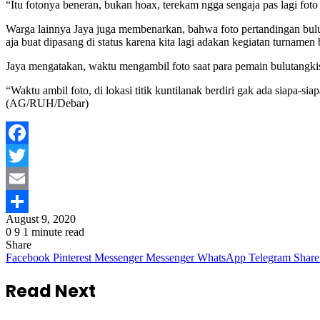
“Itu fotonya beneran, bukan hoax, terekam ngga sengaja pas lagi foto
Warga lainnya Jaya juga membenarkan, bahwa foto pertandingan bulut
aja buat dipasang di status karena kita lagi adakan kegiatan turnamen 
Jaya mengatakan, waktu mengambil foto saat para pemain bulutangkis
“Waktu ambil foto, di lokasi titik kuntilanak berdiri gak ada siapa-
(AG/RUH/Debar)
Facebook
Twitter
Email
August 9, 2020
Share
0
9
1 minute read
Share
Facebook
Pinterest
Messenger
Messenger
WhatsApp
Telegram
Share
Read Next