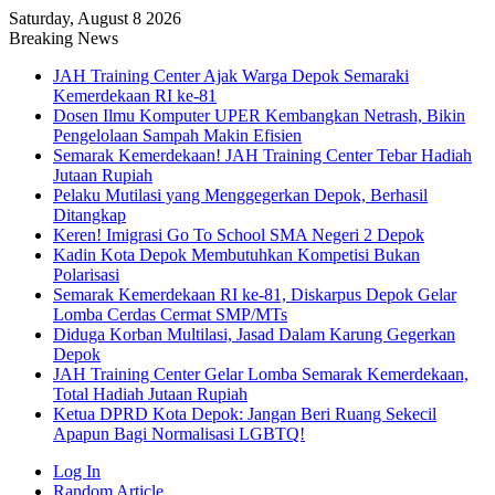
Saturday, August 8 2026
Breaking News
JAH Training Center Ajak Warga Depok Semaraki
Kemerdekaan RI ke-81
Dosen Ilmu Komputer UPER Kembangkan Netrash, Bikin
Pengelolaan Sampah Makin Efisien
Semarak Kemerdekaan! JAH Training Center Tebar Hadiah
Jutaan Rupiah
Pelaku Mutilasi yang Menggegerkan Depok, Berhasil
Ditangkap
Keren! Imigrasi Go To School SMA Negeri 2 Depok
Kadin Kota Depok Membutuhkan Kompetisi Bukan
Polarisasi
Semarak Kemerdekaan RI ke-81, Diskarpus Depok Gelar
Lomba Cerdas Cermat SMP/MTs
Diduga Korban Multilasi, Jasad Dalam Karung Gegerkan
Depok
JAH Training Center Gelar Lomba Semarak Kemerdekaan,
Total Hadiah Jutaan Rupiah
Ketua DPRD Kota Depok: Jangan Beri Ruang Sekecil
Apapun Bagi Normalisasi LGBTQ!
Log In
Random Article