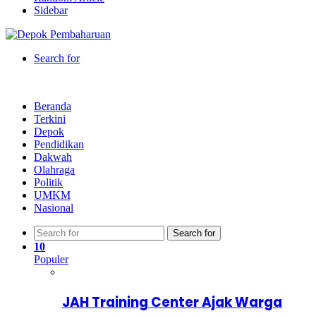
Sidebar
Search for
Beranda
Terkini
Depok
Pendidikan
Dakwah
Olahraga
Politik
UMKM
Nasional
Search for
10
Populer
JAH Training Center Ajak Warga