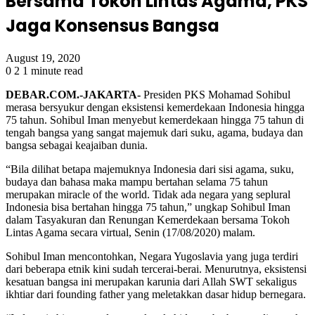
Bersama Tokoh Lintas Agama, PKS
Jaga Konsensus Bangsa
August 19, 2020
0
2
1 minute read
DEBAR.COM.-JAKARTA-
Presiden PKS Mohamad Sohibul
merasa bersyukur dengan eksistensi kemerdekaan Indonesia hingga
75 tahun. Sohibul Iman menyebut kemerdekaan hingga 75 tahun di
tengah bangsa yang sangat majemuk dari suku, agama, budaya dan
bangsa sebagai keajaiban dunia.
“Bila dilihat betapa majemuknya Indonesia dari sisi agama, suku,
budaya dan bahasa maka mampu bertahan selama 75 tahun
merupakan miracle of the world. Tidak ada negara yang seplural
Indonesia bisa bertahan hingga 75 tahun,” ungkap Sohibul Iman
dalam Tasyakuran dan Renungan Kemerdekaan bersama Tokoh
Lintas Agama secara virtual, Senin (17/08/2020) malam.
Sohibul Iman mencontohkan, Negara Yugoslavia yang juga terdiri
dari beberapa etnik kini sudah tercerai-berai. Menurutnya, eksistensi
kesatuan bangsa ini merupakan karunia dari Allah SWT sekaligus
ikhtiar dari founding father yang meletakkan dasar hidup bernegara.