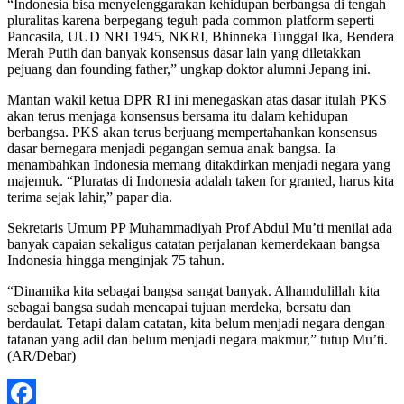
“Indonesia bisa menyelenggarakan kehidupan berbangsa di tengah
pluralitas karena berpegang teguh pada common platform seperti
Pancasila, UUD NRI 1945, NKRI, Bhinneka Tunggal Ika, Bendera
Merah Putih dan banyak konsensus dasar lain yang diletakkan
pejuang dan founding father,” ungkap doktor alumni Jepang ini.
Mantan wakil ketua DPR RI ini menegaskan atas dasar itulah PKS
akan terus menjaga konsensus bersama itu dalam kehidupan
berbangsa. PKS akan terus berjuang mempertahankan konsensus
dasar bernegara menjadi pegangan semua anak bangsa. Ia
menambahkan Indonesia memang ditakdirkan menjadi negara yang
majemuk. “Pluratas di Indonesia adalah taken for granted, harus kita
terima sejak lahir,” papar dia.
Sekretaris Umum PP Muhammadiyah Prof Abdul Mu’ti menilai ada
banyak capaian sekaligus catatan perjalanan kemerdekaan bangsa
Indonesia hingga menginjak 75 tahun.
“Dinamika kita sebagai bangsa sangat banyak. Alhamdulillah kita
sebagai bangsa sudah mencapai tujuan merdeka, bersatu dan
berdaulat. Tetapi dalam catatan, kita belum menjadi negara dengan
tatanan yang adil dan belum menjadi negara makmur,” tutup Mu’ti.
(AR/Debar)