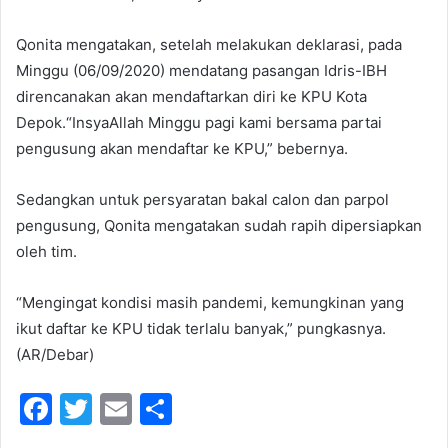
Qonita mengatakan, setelah melakukan deklarasi, pada
Minggu (06/09/2020) mendatang pasangan Idris-IBH
direncanakan akan mendaftarkan diri ke KPU Kota
Depok.“InsyaAllah Minggu pagi kami bersama partai
pengusung akan mendaftar ke KPU,” bebernya.
Sedangkan untuk persyaratan bakal calon dan parpol
pengusung, Qonita mengatakan sudah rapih dipersiapkan
oleh tim.
“Mengingat kondisi masih pandemi, kemungkinan yang
ikut daftar ke KPU tidak terlalu banyak,” pungkasnya.
(AR/Debar)
F
T
E
S
a
w
m
h