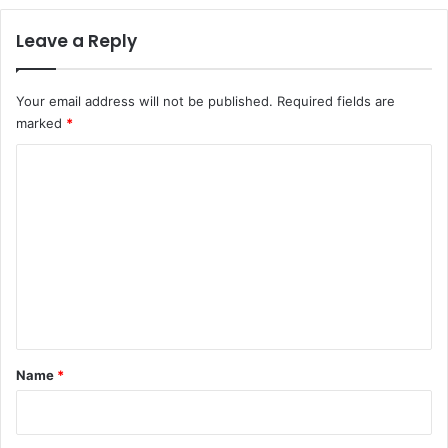
Leave a Reply
Your email address will not be published.
Required fields are
marked
*
C
o
m
m
e
n
t
*
Name
*