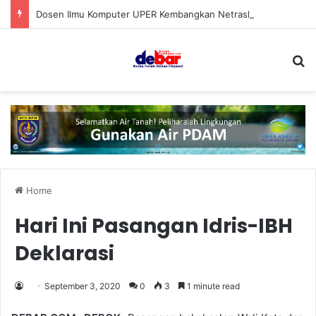
Dosen Ilmu Komputer UPER Kembangkan Netrash, Bikin Pengelolaan Sampah Makin Efisien
S
Home
Hari Ini Pasangan Idris-IBH
Deklarasi
September 3, 2020
0
3
1 minute read