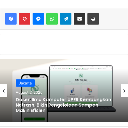
c
itt
ai
ar
e
er
l
e
Messenger
WhatsApp
Telegram
Share via Email
Print
b
o
o
k
Jakarta
August 7, 2026
Dosen Ilmu Komputer UPER Kembangkan
Netrash, Bikin Pengelolaan Sampah
Makin Efisien