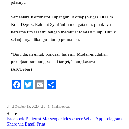
jelasnya.
Sementara Kordinator Lapangan (Korlap) Satgas DPUPR
Kota Depok, Rahmat Syarifudin mengatakan, pihaknya
bersama tim saat ini tengah membuat fondasi turap. Untuk
selanjutnya dibangun turap permanen.
“Baru digali untuk pondasi, hari ini. Mudah-mudahan
pekerjaan rampung sesuai target,” pungkasnya.
(AR/Debar)
Facebook
Twitter
Email
Share
October 15, 2020
0
1
1 minute read
Share
Facebook
Pinterest
Messenger
Messenger
WhatsApp
Telegram
Share via Email
Print