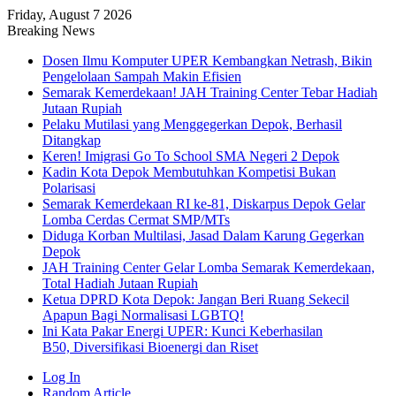
Friday, August 7 2026
Breaking News
Dosen Ilmu Komputer UPER Kembangkan Netrash, Bikin
Pengelolaan Sampah Makin Efisien
Semarak Kemerdekaan! JAH Training Center Tebar Hadiah
Jutaan Rupiah
Pelaku Mutilasi yang Menggegerkan Depok, Berhasil
Ditangkap
Keren! Imigrasi Go To School SMA Negeri 2 Depok
Kadin Kota Depok Membutuhkan Kompetisi Bukan
Polarisasi
Semarak Kemerdekaan RI ke-81, Diskarpus Depok Gelar
Lomba Cerdas Cermat SMP/MTs
Diduga Korban Multilasi, Jasad Dalam Karung Gegerkan
Depok
JAH Training Center Gelar Lomba Semarak Kemerdekaan,
Total Hadiah Jutaan Rupiah
Ketua DPRD Kota Depok: Jangan Beri Ruang Sekecil
Apapun Bagi Normalisasi LGBTQ!
Ini Kata Pakar Energi UPER: Kunci Keberhasilan
B50, Diversifikasi Bioenergi dan Riset
Log In
Random Article