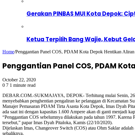
Gerakan PINBAS MUI Kota Depok: Cip
Ketua Terpilih Bang Wajie, Kebut Gel
Home
/
Penggantian Panel COS, PDAM Kota Depok Hentikan Aliran
Penggantian Panel COS, PDAM Kota 
October 22, 2020
0
7
1 minute read
DEBAR.COM.-SUKMAJAYA, DEPOK- Terhitung mulai Senin, 26 Okto
menyebabkan penghentian pengaliran ke pelanggan di Kecamatan S
Manajer Pemasaran PDAM Tirta Asasta Kota Depok, Imas Dyah Pital
ada saat ini dengan kapasitas 1.600 Ampere akan di ganti menjadi ka
“Penggantian COS sebelumnya dilakukan pada tahun 1997. Karena P
tersebut,” papar Imas Dyah Pitaloka, Kamis (22/10/2020).
Dijelaskan Imas, Changeover Switch (COS) atau Ohm Saklar adalah al
sebaliknya.