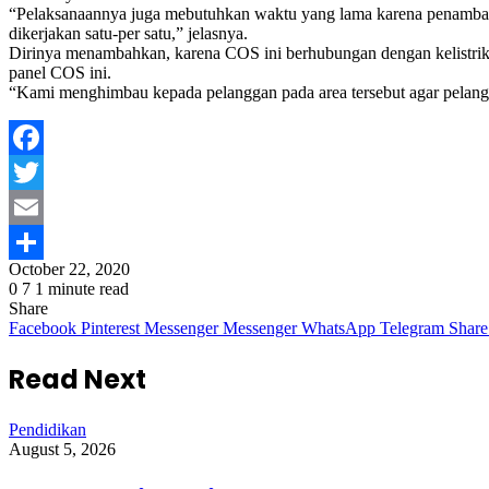
“Pelaksanaannya juga mebutuhkan waktu yang lama karena penambahan
dikerjakan satu-per satu,” jelasnya.
Dirinya menambahkan, karena COS ini berhubungan dengan kelistrikan 
panel COS ini.
“Kami menghimbau kepada pelanggan pada area tersebut agar pelang
Facebook
Twitter
Email
October 22, 2020
Share
0
7
1 minute read
Share
Facebook
Pinterest
Messenger
Messenger
WhatsApp
Telegram
Share
Read Next
Pendidikan
August 5, 2026