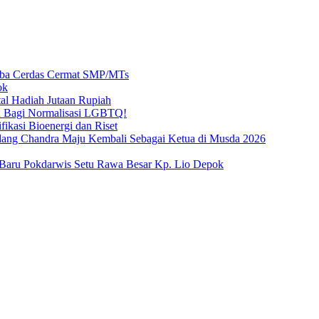
mba Cerdas Cermat SMP/MTs
ok
al Hadiah Jutaan Rupiah
n Bagi Normalisasi LGBTQ!
ikasi Bioenergi dan Riset
ang Chandra Maju Kembali Sebagai Ketua di Musda 2026
s Baru Pokdarwis Setu Rawa Besar Kp. Lio Depok