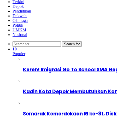
Terkini
Depok
Pendidikan
Dakwah
Olahraga
Politik
UMKM
Nasional
Search for
10
Populer
Keren! Imigrasi Go To School SMA Ne
Kadin Kota Depok Membutuhkan Komp
Semarak Kemerdekaan RI ke-81, Dis