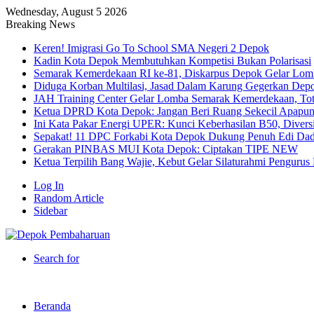
Wednesday, August 5 2026
Breaking News
Keren! Imigrasi Go To School SMA Negeri 2 Depok
Kadin Kota Depok Membutuhkan Kompetisi Bukan Polarisasi
Semarak Kemerdekaan RI ke-81, Diskarpus Depok Gelar Lo
Diduga Korban Multilasi, Jasad Dalam Karung Gegerkan Dep
JAH Training Center Gelar Lomba Semarak Kemerdekaan, Tot
Ketua DPRD Kota Depok: Jangan Beri Ruang Sekecil Apapu
Ini Kata Pakar Energi UPER: Kunci Keberhasilan B50, Diversif
Sepakat! 11 DPC Forkabi Kota Depok Dukung Penuh Edi Dad
Gerakan PINBAS MUI Kota Depok: Ciptakan TIPE NEW
Ketua Terpilih Bang Wajie, Kebut Gelar Silaturahmi Penguru
Log In
Random Article
Sidebar
Search for
Beranda