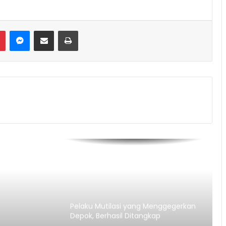
Messenger
Share via Email
Print
Semarak Kemerdekaan! JAH
Training Center Tebar Hadiah
Jutaan Rupiah
Pelaku Mutilasi yang Menggegerkan
Depok, Berhasil Ditangkap