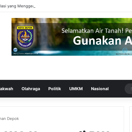
ilasi yang Menggegerkan Depok, Berhasil Ditangkap
akwah
Olahraga
Politik
UMKM
Nasional
han Depok