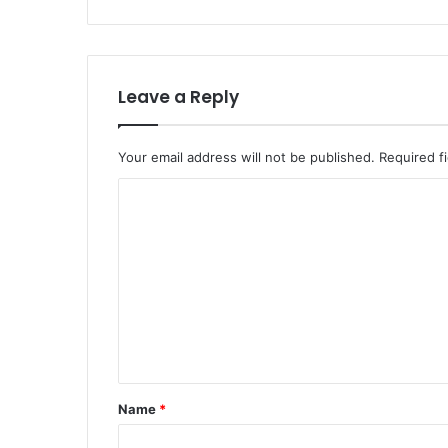
Leave a Reply
Your email address will not be published.
Required f
C
o
m
m
e
n
t
*
Name
*