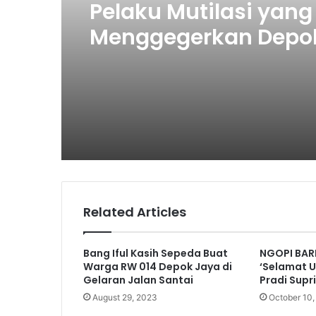
Pelaku Mutilasi yang
Menggegerkan Depo
Berhasil Ditangkap
Related Articles
Bang Iful Kasih Sepeda Buat
NGOPI BAR
Warga RW 014 Depok Jaya di
‘Selamat 
Gelaran Jalan Santai
Pradi Supr
August 29, 2023
October 10,