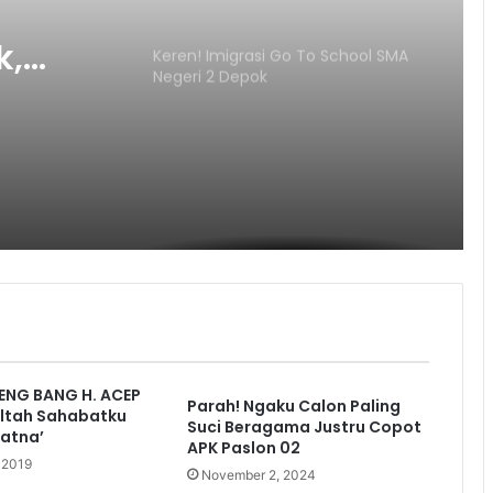
k,
Keren! Imigrasi Go To School SMA
Negeri 2 Depok
ENG BANG H. ACEP
Parah! Ngaku Calon Paling
Ultah Sahabatku
Suci Beragama Justru Copot
iatna’
APK Paslon 02
 2019
November 2, 2024