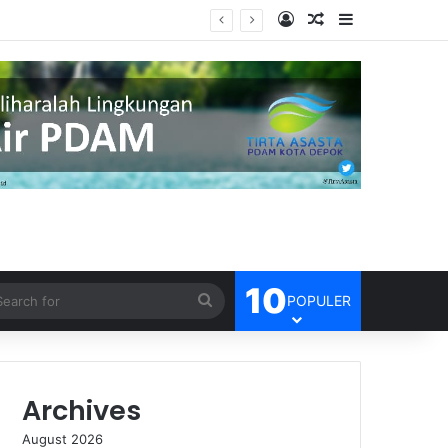
Log In
Random Article
Sidebar
10
Search
POPULER
for
Archives
August 2026