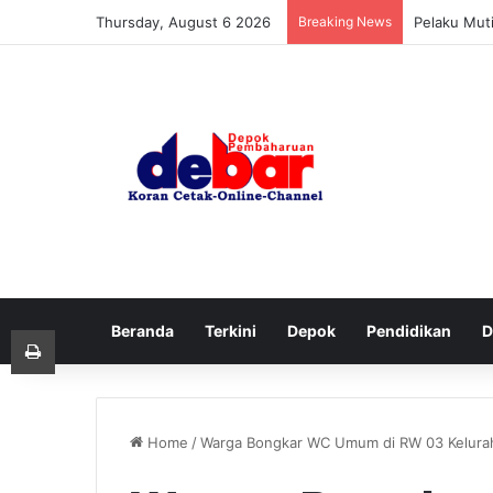
Thursday, August 6 2026
Breaking News
Pelaku Mut
Beranda
Terkini
Depok
Pendidikan
D
Print
Home
/
Warga Bongkar WC Umum di RW 03 Kelura