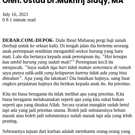
Oleh: Ustad Dr.Mukhrij Sidqy, MA
July 16, 2021
0
8
1 minute read
DEBAR.COM.-DEPOK-
Dulu Ibnul Mubaraq pergi haji sunah
(berhaji untuk ke sekian kali). Di tengah jalan dia bertemu seorang
anak perempuan sendirian mengambil seekor burung yang baru
mati. Lalu dia bertanya kepada anak perempuan itu,
”Hai kenapa
kau ambil burung yang sudah mati?”
Perempuan kecil itu
menjawab,
”Saya sudah tiga hari tidak makan sementara di rumah
saya punya adik-adik yang kelaparan karena tidak ada yang bisa
dimakan”.
Apa yang dia lakukan? Dia batalkan hajinya, uang buat
ongkos perjalanan hajinya dia berikan kepada anak itu. Itu prioritas.
Kita ini biasa beragama itu tidak melihat apa yang prioritas. Kita
biasa beragama melaksanakan seperti apa yang kita sukai bukan
seperti apa yang disukai Allah. Secara syariat mungkin sudah betul
tapi ada yang jadi prioritas utama. Boleh jadi substansinya belum
masuk atau boleh jadi substansinya sudah masuk tapi ada yang lebih
penting.
Sebenarnya tujuan dari kurban adalah membantu orang-orang yang