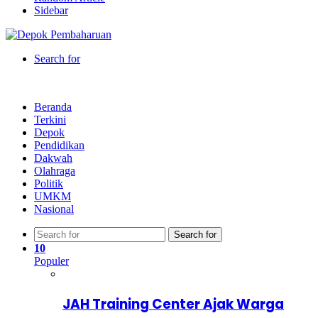
Sidebar
Search for
Beranda
Terkini
Depok
Pendidikan
Dakwah
Olahraga
Politik
UMKM
Nasional
Search for
10
Populer
JAH Training Center Ajak Warga