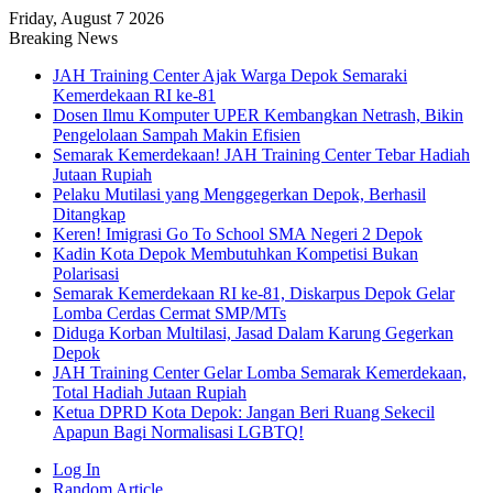
Friday, August 7 2026
Breaking News
JAH Training Center Ajak Warga Depok Semaraki
Kemerdekaan RI ke-81
Dosen Ilmu Komputer UPER Kembangkan Netrash, Bikin
Pengelolaan Sampah Makin Efisien
Semarak Kemerdekaan! JAH Training Center Tebar Hadiah
Jutaan Rupiah
Pelaku Mutilasi yang Menggegerkan Depok, Berhasil
Ditangkap
Keren! Imigrasi Go To School SMA Negeri 2 Depok
Kadin Kota Depok Membutuhkan Kompetisi Bukan
Polarisasi
Semarak Kemerdekaan RI ke-81, Diskarpus Depok Gelar
Lomba Cerdas Cermat SMP/MTs
Diduga Korban Multilasi, Jasad Dalam Karung Gegerkan
Depok
JAH Training Center Gelar Lomba Semarak Kemerdekaan,
Total Hadiah Jutaan Rupiah
Ketua DPRD Kota Depok: Jangan Beri Ruang Sekecil
Apapun Bagi Normalisasi LGBTQ!
Log In
Random Article