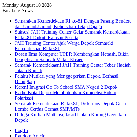
Monday, August 10 2026
Breaking News
Semarakan Kemerdekaan RI ke-81 Dengan Pasang Bendera
dan Umbul-Umbul, Kebersihan Tetap Dijaga
Sukses! JAH Training Center Gelar Semarak Kemerdekaan
RI ke-81 Diikuti Ratusan Peserta
JAH Training Center Ajak Warga Depok Semaraki
Kemerdekaan RI ke-81
Dosen Ilmu Komputer UPER Kembangkan Netrash, Bikin
Pengelolaan Sampah Makin Efisien
Semarak Kemerdekaan! JAH Training Center Tebar Hadiah
Jutaan Rupiah
Pelaku Mutilasi yang Menggegerkan Depok, Berhasil
Ditangkap
Keren! Imigrasi Go To School SMA Negeri 2 Depok
Kadin Kota Depok Membutuhkan Kompetisi Bukan
Polarisasi
Semarak Kemerdekaan RI ke-81, Diskarpus Depok Gelar
Lomba Cerdas Cermat SMP/MTs
Diduga Korban Multilasi, Jasad Dalam Karung Gegerkan
Depok
Log In
Random Article