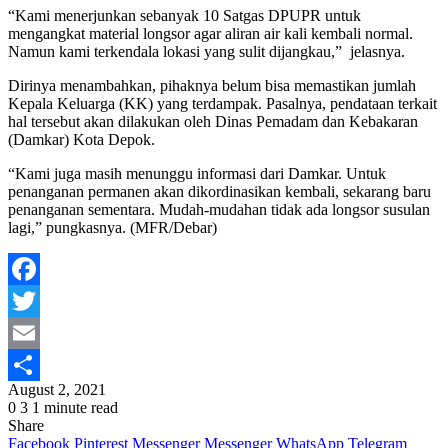
“Kami menerjunkan sebanyak 10 Satgas DPUPR untuk
mengangkat material longsor agar aliran air kali kembali normal.
Namun kami terkendala lokasi yang sulit dijangkau,” jelasnya.
Dirinya menambahkan, pihaknya belum bisa memastikan jumlah
Kepala Keluarga (KK) yang terdampak. Pasalnya, pendataan terkait
hal tersebut akan dilakukan oleh Dinas Pemadam dan Kebakaran
(Damkar) Kota Depok.
“Kami juga masih menunggu informasi dari Damkar. Untuk
penanganan permanen akan dikordinasikan kembali, sekarang baru
penanganan sementara. Mudah-mudahan tidak ada longsor susulan
lagi,” pungkasnya. (MFR/Debar)
Facebook
Twitter
Email
August 2, 2021
Share
0
3
1 minute read
Share
Facebook
Pinterest
Messenger
Messenger
WhatsApp
Telegram