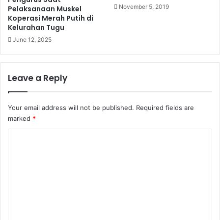
November 5, 2019
Pelaksanaan Muskel
Koperasi Merah Putih di
Kelurahan Tugu
June 12, 2025
Leave a Reply
Your email address will not be published.
Required fields are
marked
*
C
o
m
m
e
n