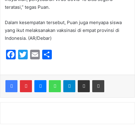
teratasi,” tegas Puan.
Dalam kesempatan tersebut, Puan juga menyapa siswa
yang ikut melaksanakan vaksinasi di empat provinsi di
Indonesia. (AR/Debar)
F
T
E
S
a
w
m
h
c
itt
ai
ar
e
er
l
e
Messenger
WhatsApp
Telegram
Share via Email
Print
b
o
o
k