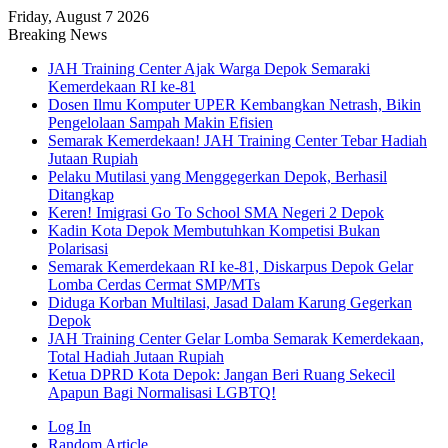
Friday, August 7 2026
Breaking News
JAH Training Center Ajak Warga Depok Semaraki
Kemerdekaan RI ke-81
Dosen Ilmu Komputer UPER Kembangkan Netrash, Bikin
Pengelolaan Sampah Makin Efisien
Semarak Kemerdekaan! JAH Training Center Tebar Hadiah
Jutaan Rupiah
Pelaku Mutilasi yang Menggegerkan Depok, Berhasil
Ditangkap
Keren! Imigrasi Go To School SMA Negeri 2 Depok
Kadin Kota Depok Membutuhkan Kompetisi Bukan
Polarisasi
Semarak Kemerdekaan RI ke-81, Diskarpus Depok Gelar
Lomba Cerdas Cermat SMP/MTs
Diduga Korban Multilasi, Jasad Dalam Karung Gegerkan
Depok
JAH Training Center Gelar Lomba Semarak Kemerdekaan,
Total Hadiah Jutaan Rupiah
Ketua DPRD Kota Depok: Jangan Beri Ruang Sekecil
Apapun Bagi Normalisasi LGBTQ!
Log In
Random Article