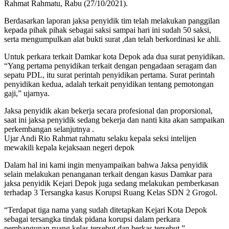
Rahmat Rahmatu, Rabu (27/10/2021).
Berdasarkan laporan jaksa penyidik tim telah melakukan panggilan
kepada pihak pihak sebagai saksi sampai hari ini sudah 50 saksi,
serta mengumpulkan alat bukti surat ,dan telah berkordinasi ke ahli.
Untuk perkara terkait Damkar kota Depok ada dua surat penyidikan.
“Yang pertama penyidikan terkait dengan pengadaan seragam dan
sepatu PDL, itu surat perintah penyidikan pertama. Surat perintah
penyidikan kedua, adalah terkait penyidikan tentang pemotongan
gaji,” ujarnya.
Jaksa penyidik akan bekerja secara profesional dan proporsional,
saat ini jaksa penyidik sedang bekerja dan nanti kita akan sampaikan
perkembangan selanjutnya .
Ujar Andi Rio Rahmat rahmatu selaku kepala seksi intelijen
mewakili kepala kejaksaan negeri depok
Dalam hal ini kami ingin menyampaikan bahwa Jaksa penyidik
selain melakukan penanganan terkait dengan kasus Damkar para
jaksa penyidik Kejari Depok juga sedang melakukan pemberkasan
terhadap 3 Tersangka kasus Korupsi Ruang Kelas SDN 2 Grogol.
“Terdapat tiga nama yang sudah ditetapkan Kejari Kota Depok
sebagai tersangka tindak pidana korupsi dalam perkara
pembangunan ruang kelas tersebut dan berkas tersebut,”