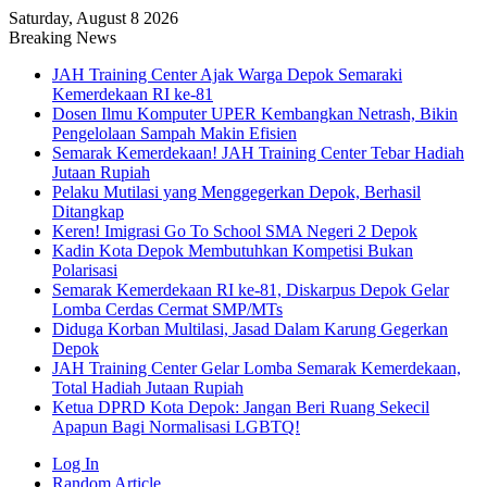
Saturday, August 8 2026
Breaking News
JAH Training Center Ajak Warga Depok Semaraki
Kemerdekaan RI ke-81
Dosen Ilmu Komputer UPER Kembangkan Netrash, Bikin
Pengelolaan Sampah Makin Efisien
Semarak Kemerdekaan! JAH Training Center Tebar Hadiah
Jutaan Rupiah
Pelaku Mutilasi yang Menggegerkan Depok, Berhasil
Ditangkap
Keren! Imigrasi Go To School SMA Negeri 2 Depok
Kadin Kota Depok Membutuhkan Kompetisi Bukan
Polarisasi
Semarak Kemerdekaan RI ke-81, Diskarpus Depok Gelar
Lomba Cerdas Cermat SMP/MTs
Diduga Korban Multilasi, Jasad Dalam Karung Gegerkan
Depok
JAH Training Center Gelar Lomba Semarak Kemerdekaan,
Total Hadiah Jutaan Rupiah
Ketua DPRD Kota Depok: Jangan Beri Ruang Sekecil
Apapun Bagi Normalisasi LGBTQ!
Log In
Random Article