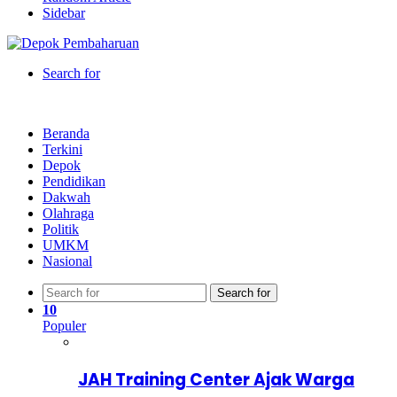
Sidebar
Search for
Beranda
Terkini
Depok
Pendidikan
Dakwah
Olahraga
Politik
UMKM
Nasional
Search for
10
Populer
JAH Training Center Ajak Warga