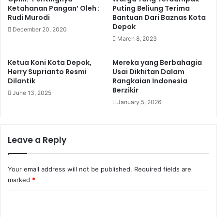
Ketahanan Pangan’ Oleh :
Puting Beliung Terima
Rudi Murodi
Bantuan Dari Baznas Kota
Depok
December 20, 2020
March 8, 2023
Ketua Koni Kota Depok,
Mereka yang Berbahagia
Herry Suprianto Resmi
Usai Dikhitan Dalam
Dilantik
Rangkaian Indonesia
Berzikir
June 13, 2025
January 5, 2026
Leave a Reply
Your email address will not be published.
Required fields are
marked
*
C
o