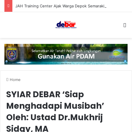
JAH Training Center Ajak Warga Depok Semaraki Kemerdekaan RI ke-81
S
Home
SYIAR DEBAR ‘Siap
Menghadapi Musibah’
Oleh: Ustad Dr.Mukhrij
Sidqy, MA