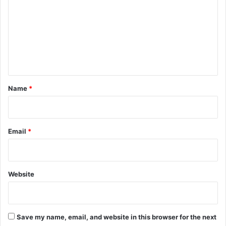
m
m
e
n
t
*
Name
*
Email
*
Website
Save my name, email, and website in this browser for the next