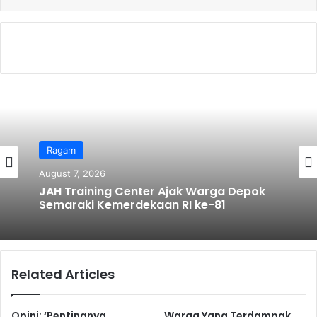
b
o
o
k
Ragam
August 7, 2026
JAH Training Center Ajak Warga Depok
Semaraki Kemerdekaan RI ke-81
Related Articles
Opini: ‘Pentingnya
Warga Yang Terdampak