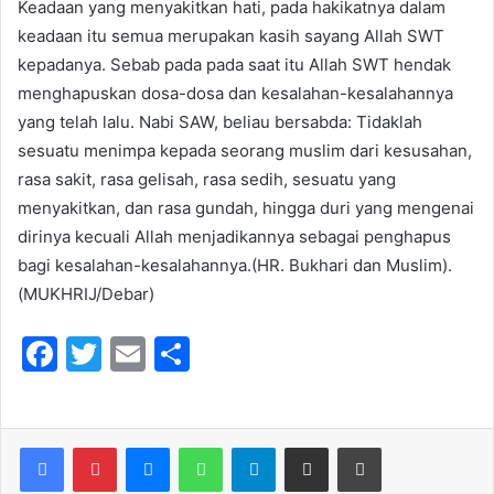
Keadaan yang menyakitkan hati, pada hakikatnya dalam
keadaan itu semua merupakan kasih sayang Allah SWT
kepadanya. Sebab pada pada saat itu Allah SWT hendak
menghapuskan dosa-dosa dan kesalahan-kesalahannya
yang telah lalu. Nabi SAW, beliau bersabda: Tidaklah
sesuatu menimpa kepada seorang muslim dari kesusahan,
rasa sakit, rasa gelisah, rasa sedih, sesuatu yang
menyakitkan, dan rasa gundah, hingga duri yang mengenai
dirinya kecuali Allah menjadikannya sebagai penghapus
bagi kesalahan-kesalahannya.(HR. Bukhari dan Muslim).
(MUKHRIJ/Debar)
F
T
E
S
a
w
m
h
c
itt
ai
ar
e
er
l
e
Messenger
WhatsApp
Telegram
Share via Email
Print