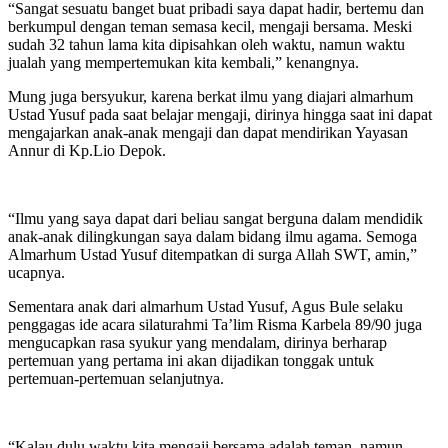
“Sangat sesuatu banget buat pribadi saya dapat hadir, bertemu dan
berkumpul dengan teman semasa kecil, mengaji bersama. Meski
sudah 32 tahun lama kita dipisahkan oleh waktu, namun waktu
jualah yang mempertemukan kita kembali,” kenangnya.
Mung juga bersyukur, karena berkat ilmu yang diajari almarhum
Ustad Yusuf pada saat belajar mengaji, dirinya hingga saat ini dapat
mengajarkan anak-anak mengaji dan dapat mendirikan Yayasan
Annur di Kp.Lio Depok.
“Ilmu yang saya dapat dari beliau sangat berguna dalam mendidik
anak-anak dilingkungan saya dalam bidang ilmu agama. Semoga
Almarhum Ustad Yusuf ditempatkan di surga Allah SWT, amin,”
ucapnya.
Sementara anak dari almarhum Ustad Yusuf, Agus Bule selaku
penggagas ide acara silaturahmi Ta’lim Risma Karbela 89/90 juga
mengucapkan rasa syukur yang mendalam, dirinya berharap
pertemuan yang pertama ini akan dijadikan tonggak untuk
pertemuan-pertemuan selanjutnya.
“Kalau dulu waktu kita mengaji bersama adalah teman, namun