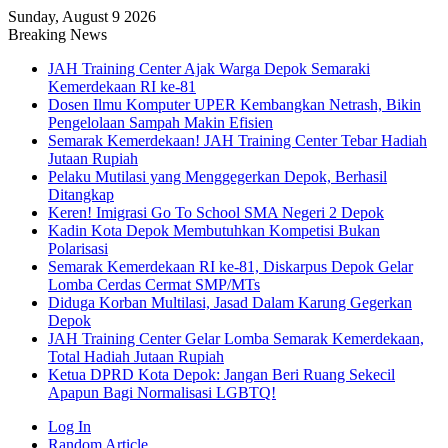
Sunday, August 9 2026
Breaking News
JAH Training Center Ajak Warga Depok Semaraki
Kemerdekaan RI ke-81
Dosen Ilmu Komputer UPER Kembangkan Netrash, Bikin
Pengelolaan Sampah Makin Efisien
Semarak Kemerdekaan! JAH Training Center Tebar Hadiah
Jutaan Rupiah
Pelaku Mutilasi yang Menggegerkan Depok, Berhasil
Ditangkap
Keren! Imigrasi Go To School SMA Negeri 2 Depok
Kadin Kota Depok Membutuhkan Kompetisi Bukan
Polarisasi
Semarak Kemerdekaan RI ke-81, Diskarpus Depok Gelar
Lomba Cerdas Cermat SMP/MTs
Diduga Korban Multilasi, Jasad Dalam Karung Gegerkan
Depok
JAH Training Center Gelar Lomba Semarak Kemerdekaan,
Total Hadiah Jutaan Rupiah
Ketua DPRD Kota Depok: Jangan Beri Ruang Sekecil
Apapun Bagi Normalisasi LGBTQ!
Log In
Random Article