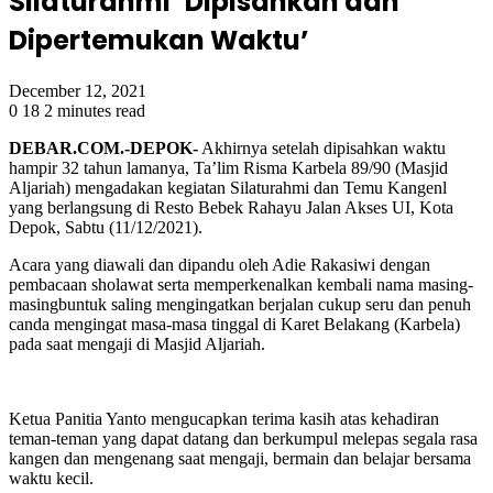
Silaturahmi ‘Dipisahkan dan
Dipertemukan Waktu’
December 12, 2021
0
18
2 minutes read
DEBAR.COM.-DEPOK-
Akhirnya setelah dipisahkan waktu
hampir 32 tahun lamanya, Ta’lim Risma Karbela 89/90 (Masjid
Aljariah) mengadakan kegiatan Silaturahmi dan Temu Kangenl
yang berlangsung di Resto Bebek Rahayu Jalan Akses UI, Kota
Depok, Sabtu (11/12/2021).
Acara yang diawali dan dipandu oleh Adie Rakasiwi dengan
pembacaan sholawat serta memperkenalkan kembali nama masing-
masingbuntuk saling mengingatkan berjalan cukup seru dan penuh
canda mengingat masa-masa tinggal di Karet Belakang (Karbela)
pada saat mengaji di Masjid Aljariah.
Ketua Panitia Yanto mengucapkan terima kasih atas kehadiran
teman-teman yang dapat datang dan berkumpul melepas segala rasa
kangen dan mengenang saat mengaji, bermain dan belajar bersama
waktu kecil.