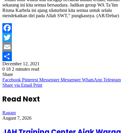
sekarang ini kita semua bersaudara. Jadikan group WA Ta’lim
Risma Karbela ini ajang silaturhmi kita semua untuk selalu
mendekatkan diri pada Allah SWT,” pungkasnya. (AR/Debar)
Facebook
Twitter
Email
December 12, 2021
Share
0
18
2 minutes read
Share
Facebook
Pinterest
Messenger
Messenger
WhatsApp
Telegram
Share via Email
Print
Read Next
Ragam
August 7, 2026
JAH Training Center Ajak Warga