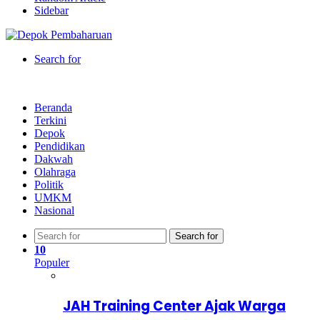
Sidebar
Search for
Beranda
Terkini
Depok
Pendidikan
Dakwah
Olahraga
Politik
UMKM
Nasional
Search for
10
Populer
JAH Training Center Ajak Warga