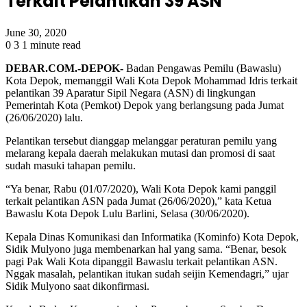
Terkait Pelantikan 39 ASN
June 30, 2020
0
3
1 minute read
DEBAR.COM.-DEPOK-
Badan Pengawas Pemilu (Bawaslu)
Kota Depok, memanggil Wali Kota Depok Mohammad Idris terkait
pelantikan 39 Aparatur Sipil Negara (ASN) di lingkungan
Pemerintah Kota (Pemkot) Depok yang berlangsung pada Jumat
(26/06/2020) lalu.
Pelantikan tersebut dianggap melanggar peraturan pemilu yang
melarang kepala daerah melakukan mutasi dan promosi di saat
sudah masuki tahapan pemilu.
“Ya benar, Rabu (01/07/2020), Wali Kota Depok kami panggil
terkait pelantikan ASN pada Jumat (26/06/2020),” kata Ketua
Bawaslu Kota Depok Lulu Barlini, Selasa (30/06/2020).
Kepala Dinas Komunikasi dan Informatika (Kominfo) Kota Depok,
Sidik Mulyono juga membenarkan hal yang sama. “Benar, besok
pagi Pak Wali Kota dipanggil Bawaslu terkait pelantikan ASN.
Nggak masalah, pelantikan itukan sudah seijin Kemendagri,” ujar
Sidik Mulyono saat dikonfirmasi.