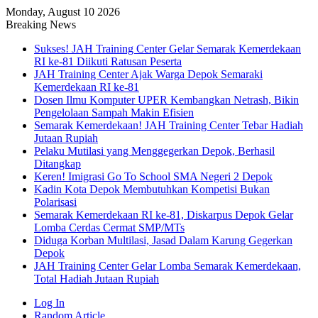
Monday, August 10 2026
Breaking News
Sukses! JAH Training Center Gelar Semarak Kemerdekaan
RI ke-81 Diikuti Ratusan Peserta
JAH Training Center Ajak Warga Depok Semaraki
Kemerdekaan RI ke-81
Dosen Ilmu Komputer UPER Kembangkan Netrash, Bikin
Pengelolaan Sampah Makin Efisien
Semarak Kemerdekaan! JAH Training Center Tebar Hadiah
Jutaan Rupiah
Pelaku Mutilasi yang Menggegerkan Depok, Berhasil
Ditangkap
Keren! Imigrasi Go To School SMA Negeri 2 Depok
Kadin Kota Depok Membutuhkan Kompetisi Bukan
Polarisasi
Semarak Kemerdekaan RI ke-81, Diskarpus Depok Gelar
Lomba Cerdas Cermat SMP/MTs
Diduga Korban Multilasi, Jasad Dalam Karung Gegerkan
Depok
JAH Training Center Gelar Lomba Semarak Kemerdekaan,
Total Hadiah Jutaan Rupiah
Log In
Random Article