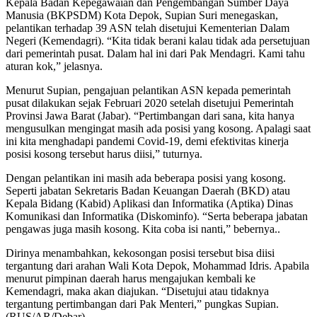
Kepala Badan Kepegawaian dan Pengembangan Sumber Daya
Manusia (BKPSDM) Kota Depok, Supian Suri menegaskan,
pelantikan terhadap 39 ASN telah disetujui Kementerian Dalam
Negeri (Kemendagri). “Kita tidak berani kalau tidak ada persetujuan
dari pemerintah pusat. Dalam hal ini dari Pak Mendagri. Kami tahu
aturan kok,” jelasnya.
Menurut Supian, pengajuan pelantikan ASN kepada pemerintah
pusat dilakukan sejak Februari 2020 setelah disetujui Pemerintah
Provinsi Jawa Barat (Jabar). “Pertimbangan dari sana, kita hanya
mengusulkan mengingat masih ada posisi yang kosong. Apalagi saat
ini kita menghadapi pandemi Covid-19, demi efektivitas kinerja
posisi kosong tersebut harus diisi,” tuturnya.
Dengan pelantikan ini masih ada beberapa posisi yang kosong.
Seperti jabatan Sekretaris Badan Keuangan Daerah (BKD) atau
Kepala Bidang (Kabid) Aplikasi dan Informatika (Aptika) Dinas
Komunikasi dan Informatika (Diskominfo). “Serta beberapa jabatan
pengawas juga masih kosong. Kita coba isi nanti,” bebernya..
Dirinya menambahkan, kekosongan posisi tersebut bisa diisi
tergantung dari arahan Wali Kota Depok, Mohammad Idris. Apabila
menurut pimpinan daerah harus mengajukan kembali ke
Kemendagri, maka akan diajukan. “Disetujui atau tidaknya
tergantung pertimbangan dari Pak Menteri,” pungkas Supian.
(RUS/AR/Debar)