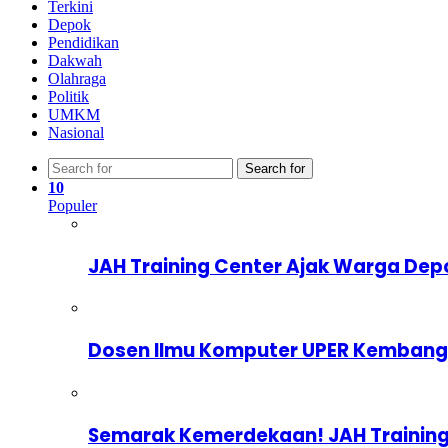
Terkini
Depok
Pendidikan
Dakwah
Olahraga
Politik
UMKM
Nasional
Search for
10
Populer
JAH Training Center Ajak Warga Dep
Dosen Ilmu Komputer UPER Kembangka
Semarak Kemerdekaan! JAH Training