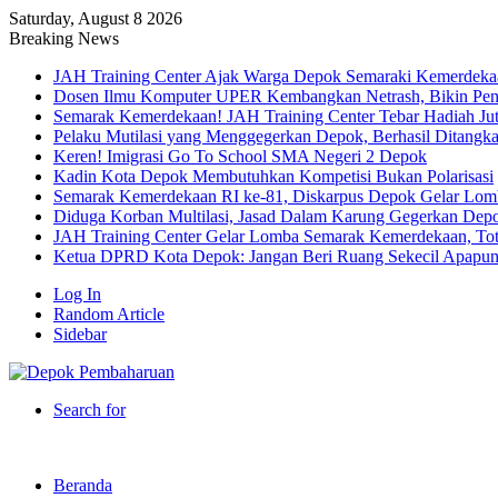
Saturday, August 8 2026
Breaking News
JAH Training Center Ajak Warga Depok Semaraki Kemerdeka
Dosen Ilmu Komputer UPER Kembangkan Netrash, Bikin Peng
Semarak Kemerdekaan! JAH Training Center Tebar Hadiah Ju
Pelaku Mutilasi yang Menggegerkan Depok, Berhasil Ditangk
Keren! Imigrasi Go To School SMA Negeri 2 Depok
Kadin Kota Depok Membutuhkan Kompetisi Bukan Polarisasi
Semarak Kemerdekaan RI ke-81, Diskarpus Depok Gelar Lo
Diduga Korban Multilasi, Jasad Dalam Karung Gegerkan Dep
JAH Training Center Gelar Lomba Semarak Kemerdekaan, Tot
Ketua DPRD Kota Depok: Jangan Beri Ruang Sekecil Apapu
Log In
Random Article
Sidebar
Search for
Beranda