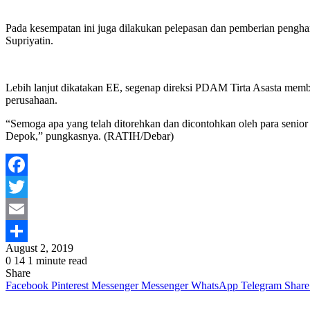
Pada kesempatan ini juga dilakukan pelepasan dan pemberian pengh
Supriyatin.
Lebih lanjut dikatakan EE, segenap direksi PDAM Tirta Asasta member
perusahaan.
“Semoga apa yang telah ditorehkan dan dicontohkan oleh para senio
Depok,” pungkasnya. (RATIH/Debar)
Facebook
Twitter
Email
August 2, 2019
Share
0
14
1 minute read
Share
Facebook
Pinterest
Messenger
Messenger
WhatsApp
Telegram
Share