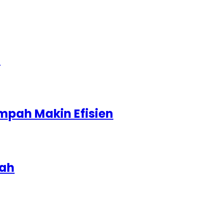
1
mpah Makin Efisien
iah