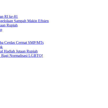
an RI ke-81
elolaan Sampah Makin Efisien
taan Rupiah
ap
mba Cerdas Cermat SMP/MTs
ok
al Hadiah Jutaan Rupiah
n Bagi Normalisasi LGBTQ!