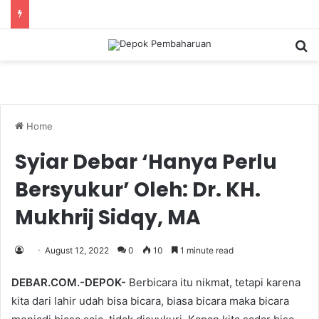
S
Home
Syiar Debar ‘Hanya Perlu
Bersyukur’ Oleh: Dr. KH.
Mukhrij Sidqy, MA
August 12, 2022
0
10
1 minute read
DEBAR.COM.-DEPOK-
Berbicara itu nikmat, tetapi karena
kita dari lahir udah bisa bicara, biasa bicara maka bicara