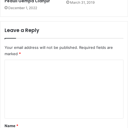
Peduli Gempa Cianjur
March 31, 2019
December 1, 2022
Leave a Reply
Your email address will not be published.
Required fields are
marked
*
C
o
m
m
e
n
t
*
Name
*