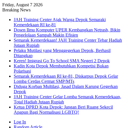
Friday, August 7 2026
Breaking News
JAH Training Center Ajak Warga Depok Semaraki
Kemerdekaan RI ke-81
Dosen Ilmu Komputer UPER Kembangkan Netrash, Bikin
Pengelolaan Sampah Makin Efisien
Semarak Kemerdekaan! JAH Training Center Tebar Hadiah
Jutaan Rupiah
Pelaku Mutilasi yang Menggegerkan Depok, Berhasil
Ditangkap
Keren! Imigrasi Go To School SMA Negeri 2 Depok
Kadin Kota Depok Membutuhkan Kompetisi Bukan
Polarisasi
Semarak Kemerdekaan RI ke-81, Diskarpus Depok Gelar
Lomba Cerdas Cermat SMP/MTs
Diduga Korban Multilasi, Jasad Dalam Karung Gegerkan
Depok
JAH Training Center Gelar Lomba Semarak Kemerdekaan,
Total Hadiah Jutaan Rupiah
Ketua DPRD Kota Depok: Jangan Beri Ruang Sekecil
Apapun Bagi Normalisasi LGBTQ!
Log In
Random Article