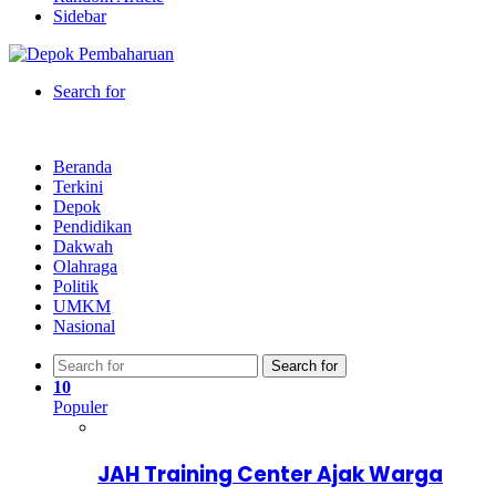
Sidebar
Search for
Beranda
Terkini
Depok
Pendidikan
Dakwah
Olahraga
Politik
UMKM
Nasional
Search for
10
Populer
JAH Training Center Ajak Warga