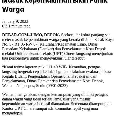
Masuk Kepemukiman Bikin Panik
Warga
January 9, 2023
0
3
1 minute read
DEBAR.COM.-LIMO, DEPOK-
Seekor ular kobra panjang satu
meter masuk ke pemukiman warga yang berada di Jalan Sasak Raya
No. 57 RT 05 RW 07, Kelurahan/Kecamatan Limo. Dinas
Pemadam Kebakaran (Damkar) dan Penyelamatan Kota Depok
melalui Unit Pelaksana Teknis (UPT) Cinere langsung menerjunkan
tiga personelnya untuk mengevakuasi ular tersebut.
“Kami terima laporan pukul 11.49 WIB. Kemudian, petugas
langsung bergerak cepat ke lokasi guna melakukan evakuasi,” kata
Kepala Bidang Pengendalian Operasional Kebakaran dan
Penyelamatan, Dinas Damkar dan Penyelamatan Kota Depok,
Welman Naipospos, Senin (09/01/2023).
Welman mengatakan, dengan kemampuan yang dimiliki petugas,
dalam waktu yang tidak terlalu lama, ular yang masuk
kepemukiman warga berhasil diamankan. Sementara ditampung di
Kantor UPT Cinere sampai ada komunitas reptil yang mau
mengadopsi.