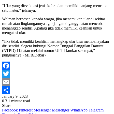
“Ular yang dievakuasi jenis kobra dan memiliki panjang mencapai
satu meter,” jelasnya.
Welman berpesan kepada warga, jika menemukan ular di sekitar
rumah atau lingkungannya agar jangan diganggu atau mencoba
menangkap sendiri. Apalagi jika tidak memiliki keahlian untuk
mengatasi ular.
“Jika tidak memiliki keahlian menangkap ular bisa membahayakan
diri sendiri. Segera hubungi Nomor Tunggal Panggilan Darurat
(NTPD) 112 atau melalui nomor UPT Damkar setempat,”
pungkasnya. (MFR/Debar)
Facebook
Twitter
Email
January 9, 2023
Share
0
3
1 minute read
Share
Facebook
Pinterest
Messenger
Messenger
WhatsApp
Telegram