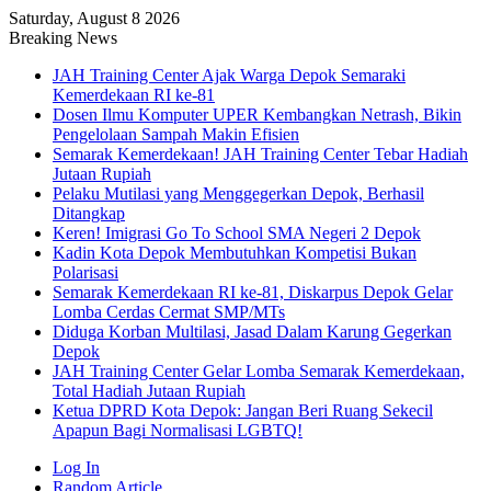
Saturday, August 8 2026
Breaking News
JAH Training Center Ajak Warga Depok Semaraki
Kemerdekaan RI ke-81
Dosen Ilmu Komputer UPER Kembangkan Netrash, Bikin
Pengelolaan Sampah Makin Efisien
Semarak Kemerdekaan! JAH Training Center Tebar Hadiah
Jutaan Rupiah
Pelaku Mutilasi yang Menggegerkan Depok, Berhasil
Ditangkap
Keren! Imigrasi Go To School SMA Negeri 2 Depok
Kadin Kota Depok Membutuhkan Kompetisi Bukan
Polarisasi
Semarak Kemerdekaan RI ke-81, Diskarpus Depok Gelar
Lomba Cerdas Cermat SMP/MTs
Diduga Korban Multilasi, Jasad Dalam Karung Gegerkan
Depok
JAH Training Center Gelar Lomba Semarak Kemerdekaan,
Total Hadiah Jutaan Rupiah
Ketua DPRD Kota Depok: Jangan Beri Ruang Sekecil
Apapun Bagi Normalisasi LGBTQ!
Log In
Random Article