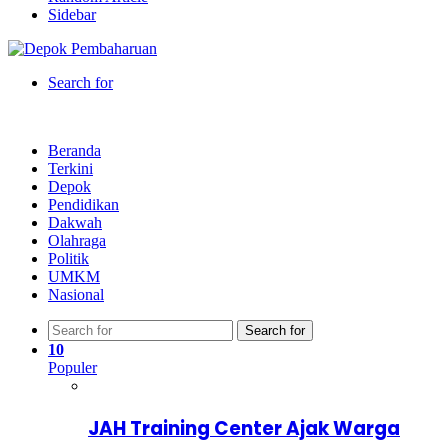
Sidebar
Search for
Beranda
Terkini
Depok
Pendidikan
Dakwah
Olahraga
Politik
UMKM
Nasional
Search for
10
Populer
JAH Training Center Ajak Warga