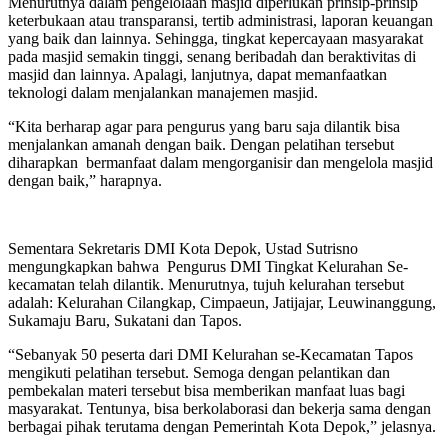
Menurutnya dalam pengelolaan masjid diperlukan prinsip-prinsip
keterbukaan atau transparansi, tertib administrasi, laporan keuangan
yang baik dan lainnya. Sehingga, tingkat kepercayaan masyarakat
pada masjid semakin tinggi, senang beribadah dan beraktivitas di
masjid dan lainnya. Apalagi, lanjutnya, dapat memanfaatkan
teknologi dalam menjalankan manajemen masjid.
“Kita berharap agar para pengurus yang baru saja dilantik bisa
menjalankan amanah dengan baik. Dengan pelatihan tersebut
diharapkan bermanfaat dalam mengorganisir dan mengelola masjid
dengan baik,” harapnya.
Sementara Sekretaris DMI Kota Depok, Ustad Sutrisno
mengungkapkan bahwa Pengurus DMI Tingkat Kelurahan Se-
kecamatan telah dilantik. Menurutnya, tujuh kelurahan tersebut
adalah: Kelurahan Cilangkap, Cimpaeun, Jatijajar, Leuwinanggung,
Sukamaju Baru, Sukatani dan Tapos.
“Sebanyak 50 peserta dari DMI Kelurahan se-Kecamatan Tapos
mengikuti pelatihan tersebut. Semoga dengan pelantikan dan
pembekalan materi tersebut bisa memberikan manfaat luas bagi
masyarakat. Tentunya, bisa berkolaborasi dan bekerja sama dengan
berbagai pihak terutama dengan Pemerintah Kota Depok,” jelasnya.