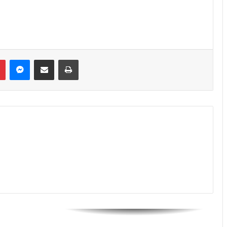
Messenger
Share via Email
Print