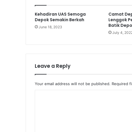
Kehadiran UAS Semoga
Camat Dep
Depok Semakin Berkah
Lenggok P
Batik Dep
June 18, 2023
July 4, 202
Leave a Reply
Your email address will not be published.
Required f
C
o
m
m
e