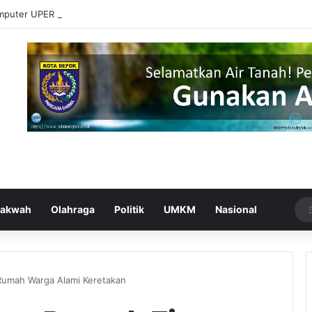
mputer UPER Kembangkan Netrash, Bikin Pengelolaan Sampah Makin Efi
akwah
Olahraga
Politik
UMKM
Nasional
Rumah Warga Alami Keretakan