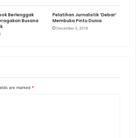
ok Berlenggak
Pelatihan Jurnalistik ‘Debar’
eragakan Busana
Membuka Pintu Dunia
ok
December 5, 2018
2
ields are marked
*