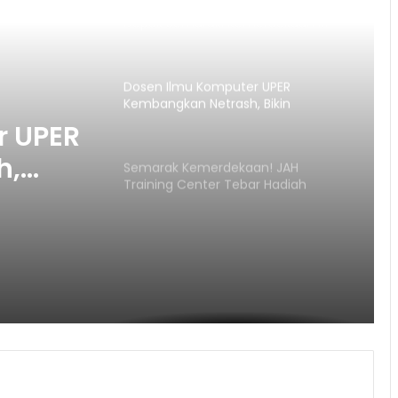
JAH Training Center Ajak Warga
Depok Semaraki Kemerdekaan RI
ke-81
Dosen Ilmu Komputer UPER
Kembangkan Netrash, Bikin
Pengelolaan Sampah Makin Efisien
r UPER
h,
Semarak Kemerdekaan! JAH
Training Center Tebar Hadiah
Sampah
Jutaan Rupiah