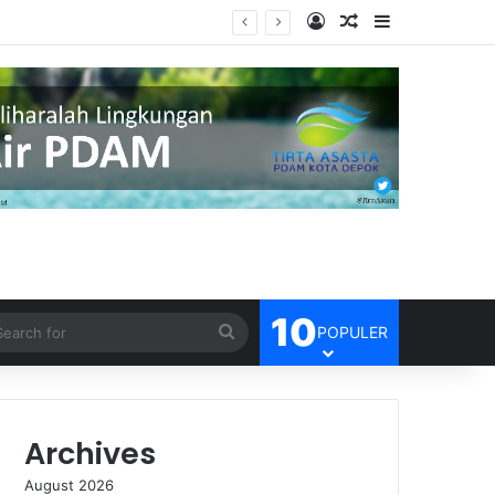
Log In
Random Article
Sidebar
sien
10
Search
POPULER
for
Archives
August 2026