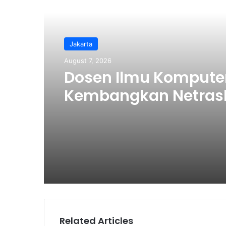
Read Next
Jakarta
August 7, 2026
Dosen Ilmu Kompute
Kembangkan Netras
Bikin Pengelolaan 
Makin Efisien
Related Articles