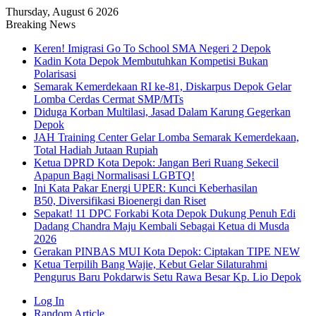
Thursday, August 6 2026
Breaking News
Keren! Imigrasi Go To School SMA Negeri 2 Depok
Kadin Kota Depok Membutuhkan Kompetisi Bukan
Polarisasi
Semarak Kemerdekaan RI ke-81, Diskarpus Depok Gelar
Lomba Cerdas Cermat SMP/MTs
Diduga Korban Multilasi, Jasad Dalam Karung Gegerkan
Depok
JAH Training Center Gelar Lomba Semarak Kemerdekaan,
Total Hadiah Jutaan Rupiah
Ketua DPRD Kota Depok: Jangan Beri Ruang Sekecil
Apapun Bagi Normalisasi LGBTQ!
Ini Kata Pakar Energi UPER: Kunci Keberhasilan
B50, Diversifikasi Bioenergi dan Riset
Sepakat! 11 DPC Forkabi Kota Depok Dukung Penuh Edi
Dadang Chandra Maju Kembali Sebagai Ketua di Musda
2026
Gerakan PINBAS MUI Kota Depok: Ciptakan TIPE NEW
Ketua Terpilih Bang Wajie, Kebut Gelar Silaturahmi
Pengurus Baru Pokdarwis Setu Rawa Besar Kp. Lio Depok
Log In
Random Article