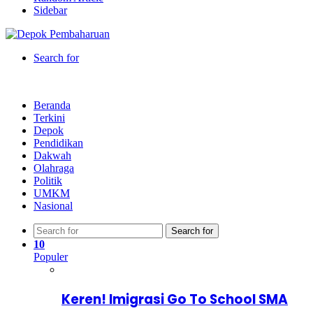
Sidebar
Search for
Beranda
Terkini
Depok
Pendidikan
Dakwah
Olahraga
Politik
UMKM
Nasional
Search for
10
Populer
Keren! Imigrasi Go To School SMA