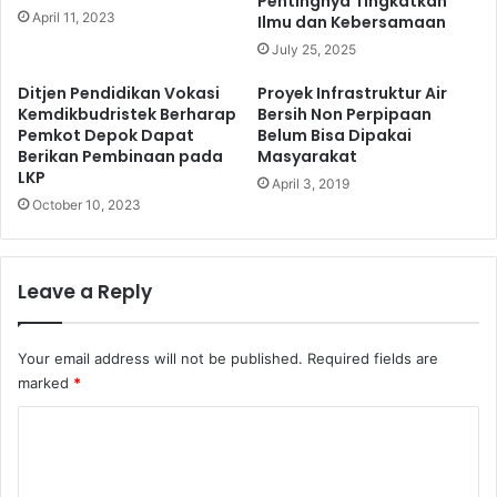
Pentingnya Tingkatkan
April 11, 2023
Ilmu dan Kebersamaan
July 25, 2025
Ditjen Pendidikan Vokasi
Proyek Infrastruktur Air
Kemdikbudristek Berharap
Bersih Non Perpipaan
Pemkot Depok Dapat
Belum Bisa Dipakai
Berikan Pembinaan pada
Masyarakat
LKP
April 3, 2019
October 10, 2023
Leave a Reply
Your email address will not be published.
Required fields are
marked
*
C
o
m