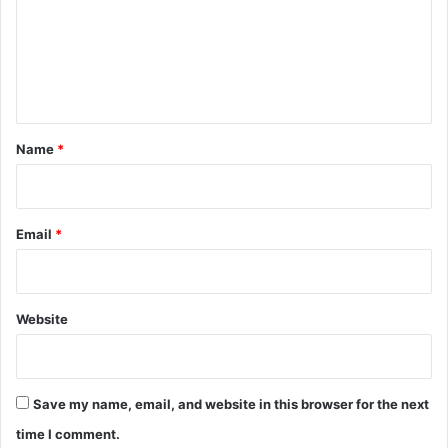
m
e
n
t
*
Name
*
Email
*
Website
Save my name, email, and website in this browser for the next
time I comment.