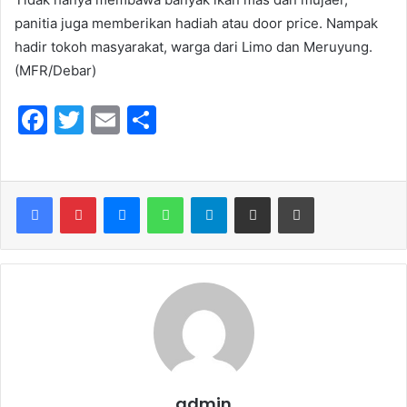
panitia juga memberikan hadiah atau door price. Nampak
hadir tokoh masyarakat, warga dari Limo dan Meruyung.
(MFR/Debar)
F
T
E
S
a
w
m
h
c
itt
ai
ar
e
er
l
e
Messenger
WhatsApp
Telegram
Share via Email
Print
b
o
o
k
admin