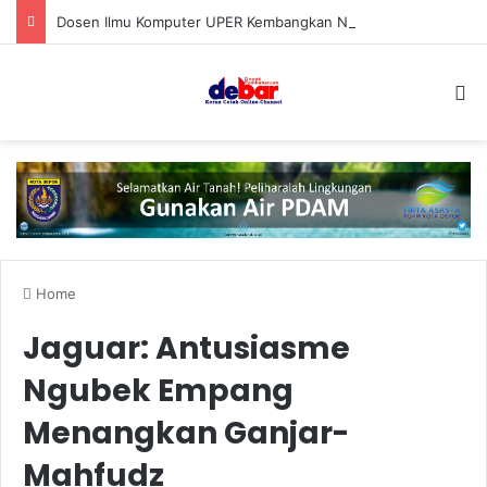
Dosen Ilmu Komputer UPER Kembangkan Netrash, Bikin Pengelolaan Sampah Makin Efisien
S
Home
Jaguar: Antusiasme
Ngubek Empang
Menangkan Ganjar-
Mahfudz