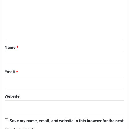
m
m
e
n
t
*
Name
*
Email
*
Website
Save my name, email, and website in this browser for the next