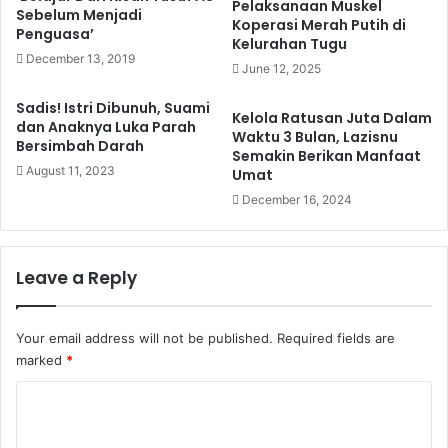
Pelaksanaan Muskel
Sebelum Menjadi
Koperasi Merah Putih di
Penguasa’
Kelurahan Tugu
December 13, 2019
June 12, 2025
Sadis! Istri Dibunuh, Suami
Kelola Ratusan Juta Dalam
dan Anaknya Luka Parah
Waktu 3 Bulan, Lazisnu
Bersimbah Darah
Semakin Berikan Manfaat
August 11, 2023
Umat
December 16, 2024
Leave a Reply
Your email address will not be published.
Required fields are
marked
*
C
o