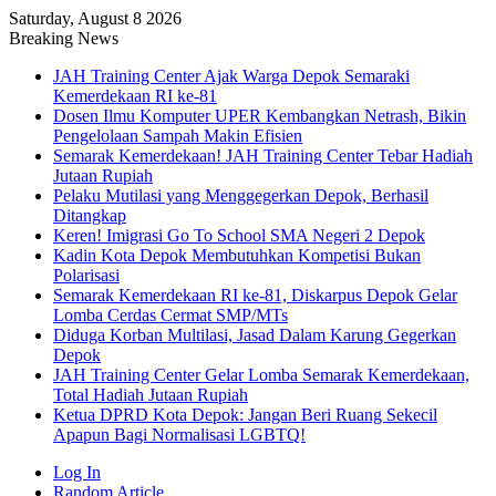
Saturday, August 8 2026
Breaking News
JAH Training Center Ajak Warga Depok Semaraki
Kemerdekaan RI ke-81
Dosen Ilmu Komputer UPER Kembangkan Netrash, Bikin
Pengelolaan Sampah Makin Efisien
Semarak Kemerdekaan! JAH Training Center Tebar Hadiah
Jutaan Rupiah
Pelaku Mutilasi yang Menggegerkan Depok, Berhasil
Ditangkap
Keren! Imigrasi Go To School SMA Negeri 2 Depok
Kadin Kota Depok Membutuhkan Kompetisi Bukan
Polarisasi
Semarak Kemerdekaan RI ke-81, Diskarpus Depok Gelar
Lomba Cerdas Cermat SMP/MTs
Diduga Korban Multilasi, Jasad Dalam Karung Gegerkan
Depok
JAH Training Center Gelar Lomba Semarak Kemerdekaan,
Total Hadiah Jutaan Rupiah
Ketua DPRD Kota Depok: Jangan Beri Ruang Sekecil
Apapun Bagi Normalisasi LGBTQ!
Log In
Random Article