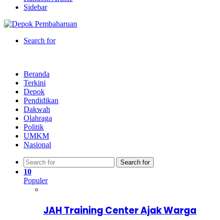
Sidebar
Search for
Beranda
Terkini
Depok
Pendidikan
Dakwah
Olahraga
Politik
UMKM
Nasional
Search for
10
Populer
JAH Training Center Ajak Warga