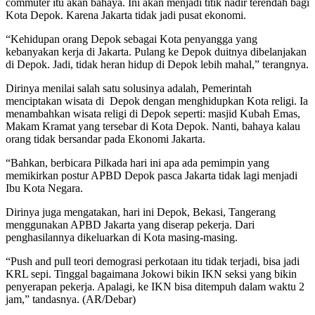
commuter itu akan bahaya. Ini akan menjadi titik nadir terendah bagi
Kota Depok. Karena Jakarta tidak jadi pusat ekonomi.
“Kehidupan orang Depok sebagai Kota penyangga yang
kebanyakan kerja di Jakarta. Pulang ke Depok duitnya dibelanjakan
di Depok. Jadi, tidak heran hidup di Depok lebih mahal,” terangnya.
Dirinya menilai salah satu solusinya adalah, Pemerintah
menciptakan wisata di Depok dengan menghidupkan Kota religi. Ia
menambahkan wisata religi di Depok seperti: masjid Kubah Emas,
Makam Kramat yang tersebar di Kota Depok. Nanti, bahaya kalau
orang tidak bersandar pada Ekonomi Jakarta.
“Bahkan, berbicara Pilkada hari ini apa ada pemimpin yang
memikirkan postur APBD Depok pasca Jakarta tidak lagi menjadi
Ibu Kota Negara.
Dirinya juga mengatakan, hari ini Depok, Bekasi, Tangerang
menggunakan APBD Jakarta yang diserap pekerja. Dari
penghasilannya dikeluarkan di Kota masing-masing.
“Push and pull teori demograsi perkotaan itu tidak terjadi, bisa jadi
KRL sepi. Tinggal bagaimana Jokowi bikin IKN seksi yang bikin
penyerapan pekerja. Apalagi, ke IKN bisa ditempuh dalam waktu 2
jam,” tandasnya. (AR/Debar)