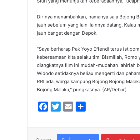
Siun yang menunjukan keberadaannya,” ucapn
Dirinya menambahkan, namanya saja Bojong B
jauh sebelum yang lain-lainnya datang. Kalau
jauh banget dengan Depok.
“Saya berharap Pak Yoyo Effendi terus istiqo
kebersamaan kita selaku tim. Bismillah, Romo ya
diangkatnya film ini mudah-mudahan lahiriah b
Widodo setidaknya beliau mengerti dan paham
RRI ada, warga kampung Bojong Bojong Malaka
Bojong Malaka,” pungkasnya. (AR/Debar)
F
T
E
S
a
w
m
h
c
itt
ai
ar
e
er
l
e