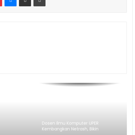
JAH Training Center Ajak Warga
Depok Semaraki Kemerdekaan RI
ke-81
Dosen Ilmu Komputer UPER
Kembangkan Netrash, Bikin
Pengelolaan Sampah Makin Efisien