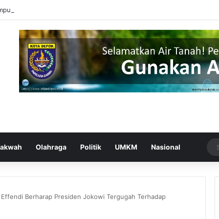
mputer UPER Kembangkan Netrash, Bikin Pengelolaan Sampah Makin Efi
akwah
Olahraga
Politik
UMKM
Nasional
o Effendi Berharap Presiden Jokowi Tergugah Terhadap