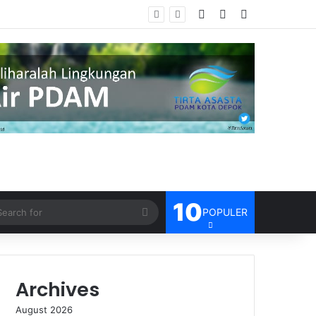
Log In
Random Article
Sidebar
sien
10
Search
POPULER
for
Archives
August 2026