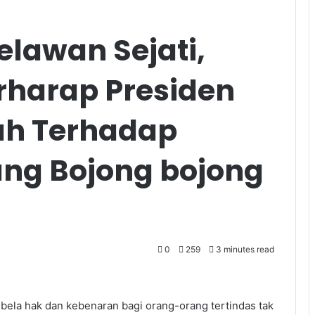
elawan Sejati,
erharap Presiden
ah Terhadap
ng Bojong bojong
0
259
3 minutes read
la hak dan kebenaran bagi orang-orang tertindas tak