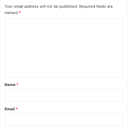
Your email address will not be published.
Required fields are
marked
*
C
o
m
m
e
n
t
*
Name
*
Email
*