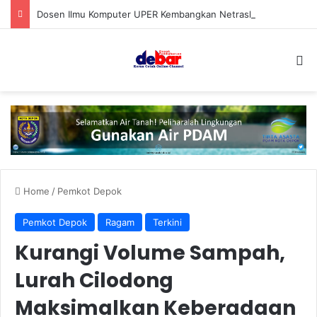
Dosen Ilmu Komputer UPER Kembangkan Netrash, Bikin Pengelolaan Sampah Makin Efisien
S
Home
/
Pemkot Depok
Pemkot Depok
Ragam
Terkini
Kurangi Volume Sampah,
Lurah Cilodong
Maksimalkan Keberadaan