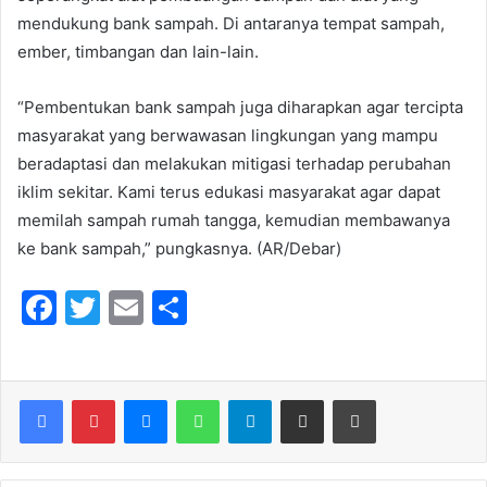
mendukung bank sampah. Di antaranya tempat sampah,
ember, timbangan dan lain-lain.
“Pembentukan bank sampah juga diharapkan agar tercipta
masyarakat yang berwawasan lingkungan yang mampu
beradaptasi dan melakukan mitigasi terhadap perubahan
iklim sekitar. Kami terus edukasi masyarakat agar dapat
memilah sampah rumah tangga, kemudian membawanya
ke bank sampah,” pungkasnya. (AR/Debar)
F
T
E
S
a
w
m
h
c
itt
ai
ar
e
er
l
e
Messenger
WhatsApp
Telegram
Share via Email
Print
b
o