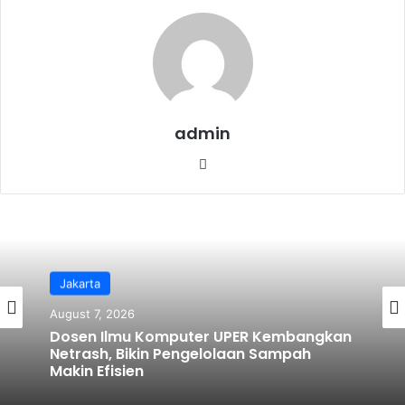
o
k
admin
We
bsi
te
Jakarta
August 7, 2026
Dosen Ilmu Komputer UPER Kembangkan
Netrash, Bikin Pengelolaan Sampah
Makin Efisien