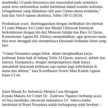
akademika UI pada khususnya dan masyarakat pada umumnya
untuk terus melestarikan tradisi intelektual dalam konteks kekinian.
Sebagaimana yang dilakukan oleh para Ulama-ulama terdahulu,”
kata kiai Alech sapaan akrabnya, Sabtu (30/11/2024).
Pembukaan acara diselenggarakan dengan melibatkan tim internal
UI yaitu Makara Art Center dan Masjid Ukhuwah Islamiyah
berkolaborasi dengan tim dari Museum Istiqlal dan Bayt Al Quran,
Kementerian Agama RI. Dirinya menambahkan, agar generasi muda
bisa terus menggali dan memperkaya khazanah keilmuan Islam yang
luas.
“Ulama Nusantara sangat hebat dalam menghasilkan karya
keilmuan Islam baik di bidang Tafsir Al-Quran, tasawuf, akhlak dan
lainnya. Harapannya, dengan mempelajarinya tidak hanya
menambah khazanah keilmuan saja namun juga keberkahan di
dunia dan akhirat,” kata Koordinator Dosen Mata Kuliah Agama
Islam UI ini.
Islam Masuk Ke Indonesia Melalui Cara Beragam
Kepala Makara Art Center Dr. Zastrouw Ngatawi berharap acara
ini bisa membuka cakrawala mahasiswa UI. bahwa tradisi
intelektual di Bumi Nusantara sudah berlangsung sejak berabad –