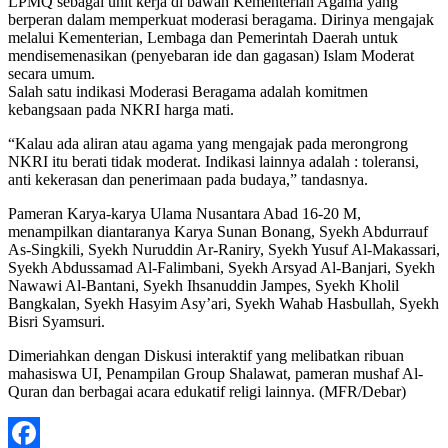
LPMQ sebagai unit kerja di bawah Kementerian Agama yang
berperan dalam memperkuat moderasi beragama. Dirinya mengajak
melalui Kementerian, Lembaga dan Pemerintah Daerah untuk
mendisemenasikan (penyebaran ide dan gagasan) Islam Moderat
secara umum.
Salah satu indikasi Moderasi Beragama adalah komitmen
kebangsaan pada NKRI harga mati.
“Kalau ada aliran atau agama yang mengajak pada merongrong
NKRI itu berati tidak moderat. Indikasi lainnya adalah : toleransi,
anti kekerasan dan penerimaan pada budaya,” tandasnya.
Pameran Karya-karya Ulama Nusantara Abad 16-20 M,
menampilkan diantaranya Karya Sunan Bonang, Syekh Abdurrauf
As-Singkili, Syekh Nuruddin Ar-Raniry, Syekh Yusuf Al-Makassari,
Syekh Abdussamad Al-Falimbani, Syekh Arsyad Al-Banjari, Syekh
Nawawi Al-Bantani, Syekh Ihsanuddin Jampes, Syekh Kholil
Bangkalan, Syekh Hasyim Asy’ari, Syekh Wahab Hasbullah, Syekh
Bisri Syamsuri.
Dimeriahkan dengan Diskusi interaktif yang melibatkan ribuan
mahasiswa UI, Penampilan Group Shalawat, pameran mushaf Al-
Quran dan berbagai acara edukatif religi lainnya. (MFR/Debar)