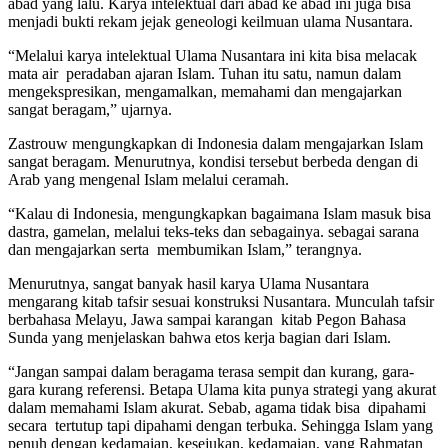
abad yang lalu. Karya intelektual dari abad ke abad ini juga bisa
menjadi bukti rekam jejak geneologi keilmuan ulama Nusantara.
“Melalui karya intelektual Ulama Nusantara ini kita bisa melacak
mata air peradaban ajaran Islam. Tuhan itu satu, namun dalam
mengekspresikan, mengamalkan, memahami dan mengajarkan
sangat beragam,” ujarnya.
Zastrouw mengungkapkan di Indonesia dalam mengajarkan Islam
sangat beragam. Menurutnya, kondisi tersebut berbeda dengan di
Arab yang mengenal Islam melalui ceramah.
“Kalau di Indonesia, mengungkapkan bagaimana Islam masuk bisa
dastra, gamelan, melalui teks-teks dan sebagainya. sebagai sarana
dan mengajarkan serta membumikan Islam,” terangnya.
Menurutnya, sangat banyak hasil karya Ulama Nusantara
mengarang kitab tafsir sesuai konstruksi Nusantara. Munculah tafsir
berbahasa Melayu, Jawa sampai karangan kitab Pegon Bahasa
Sunda yang menjelaskan bahwa etos kerja bagian dari Islam.
“Jangan sampai dalam beragama terasa sempit dan kurang, gara-
gara kurang referensi. Betapa Ulama kita punya strategi yang akurat
dalam memahami Islam akurat. Sebab, agama tidak bisa dipahami
secara tertutup tapi dipahami dengan terbuka. Sehingga Islam yang
penuh dengan kedamaian, kesejukan, kedamaian, yang Rahmatan