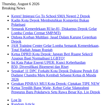
Thursday, August 6 2026
Breaking News
Keren! Imigrasi Go To School SMA Negeri 2 Depok
Kadin Kota Depok Membutuhkan Kompetisi Bukan
Polarisasi
Semarak Kemerdekaan RI ke-81, Diskarpus Depok Gelar
Lomba Cerdas Cermat SMP/MTs
Diduga Korban Multilasi, Jasad Dalam Karung Gegerkan
Depok
JAH Training Center Gelar Lomba Semarak Kemerdekaan,
Total Hadiah Jutaan Rupiah
Ketua DPRD Kota Depok: Jangan Beri Ruang Sekecil
Apapun Bagi Normalisasi LGBTQ!
Ini Kata Pakar Energi UPER: Kunci Keberhasilan
B50, Diversifikasi Bioenergi dan Riset
Sepakat! 11 DPC Forkabi Kota Depok Dukung Penuh Edi
Dadang Chandra Maju Kembali Sebagai Ketua di Musda
2026
Gerakan PINBAS MUI Kota Depok: Ciptakan TIPE NEW
Ketua Terpilih Bang Wajie, Kebut Gelar Silaturahmi
Pengurus Baru Pokdarwis Setu Rawa Besar Kp. Lio Depok
Log In
Random Article