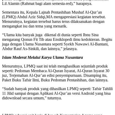
Lil Alamin (Rahmat bagi alam semesta-red),” harapnya.
Sementara itu, Kepala Lajnah Pentashihan Mushaf Al-Qur’an
(LPMQ) Abdul Aziz Sidqi,MA mengapresiasi kegiatan tersebut.
Menurutnya, kegiatan tersebut harus terus dilaksanakan dengan
mengangkat isu dan tema yang menarik.
“Ulama kita banyak juga dikenal di dunia seperti Ibnu Sina
mengarang Qonun Fit Tib atau Ensiklopedi ilmu kedokteran. Begitu
juga dengan Ulama Nusantara seperti Syekh Nawawi Al-Bantani,
Abdur Rauf As-Sinkili, dan lainnya,” jelasnya.
Islam Moderat Melalui Karya Ulama Nusantara
Menurutnya, LPMQ saat ini telah menghasilkan sejumlah produk
seperti: Pedoman Membaca Al-Quran Isyarat, Al-Quran Isyarat 30
juz, Terjemahan Al-Qur’an edisi penyempurnaan. Disamping itu,
Paket Buku Tafsir Ilmi, Buku Pedoman Pentashihan, dan lainnya.
“Sudah banyak produk yang dihasilkan LPMQ seperti: Tafsir Tahlili
11 Jilid sampai dengan Aplikasi Al-Qur’an versi Android yang bisa
didownload secara umum,” tuturnya.