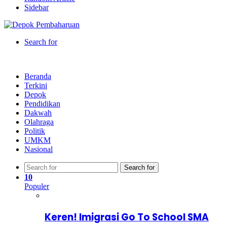
Sidebar
Search for
Beranda
Terkini
Depok
Pendidikan
Dakwah
Olahraga
Politik
UMKM
Nasional
Search for
10
Populer
Keren! Imigrasi Go To School SMA