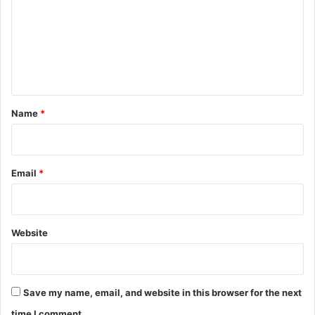
m
m
e
n
t
*
Name
*
Email
*
Website
Save my name, email, and website in this browser for the next
time I comment.