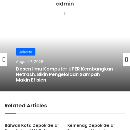
admin
We
bsi
te
Ragam
Jakarta
August 6, 2026
August 7, 2026
Semarak Kemerdekaan! JAH Training
Center Tebar Hadiah Jutaan Rupiah
Dosen Ilmu Komputer UPER Kembangkan
Netrash, Bikin Pengelolaan Sampah
Related Articles
Makin Efisien
Balwan Kota Depok Gelar
Kemenag Depok Gelar