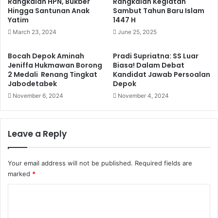
Rangkaian HPN, Bukber
Rangkaian Kegiatan
Hingga Santunan Anak
Sambut Tahun Baru Islam
Yatim
1447 H
March 23, 2024
June 25, 2025
Bocah Depok Aminah
Pradi Supriatna: SS Luar
Jeniffa Hukmawan Borong
Biasa! Dalam Debat
2 Medali Renang Tingkat
Kandidat Jawab Persoalan
Jabodetabek
Depok
November 6, 2024
November 4, 2024
Leave a Reply
Your email address will not be published.
Required fields are
marked
*
C
o