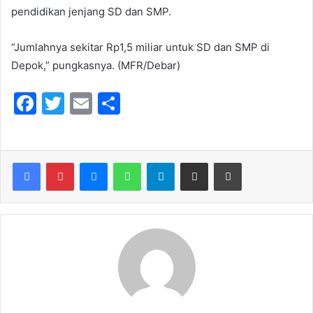
pendidikan jenjang SD dan SMP.
“Jumlahnya sekitar Rp1,5 miliar untuk SD dan SMP di
Depok,” pungkasnya. (MFR/Debar)
F
T
E
S
a
w
m
h
c
itt
ai
ar
e
er
l
e
Messenger
WhatsApp
Telegram
Share via Email
Print
b
o
o
k