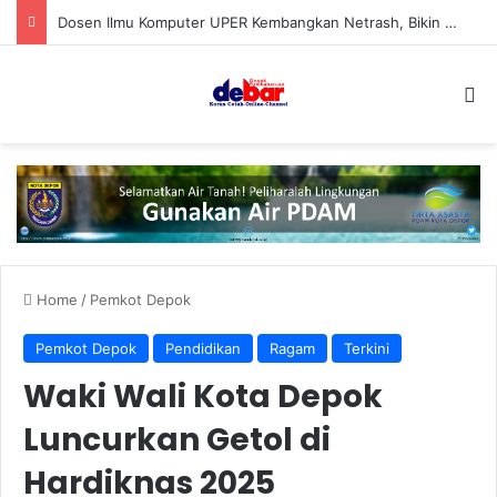
Dosen Ilmu Komputer UPER Kembangkan Netrash, Bikin Pengelolaan Sampah Makin Efisien
S
Home
/
Pemkot Depok
Pemkot Depok
Pendidikan
Ragam
Terkini
Waki Wali Kota Depok
Luncurkan Getol di
Hardiknas 2025