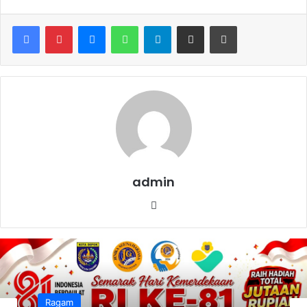
c
itt
ai
ar
e
er
l
e
Messenger
WhatsApp
Telegram
Share via Email
Print
b
o
o
k
admin
We
bsi
te