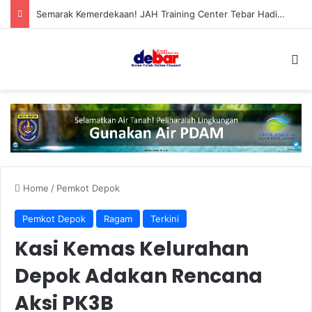
Semarak Kemerdekaan! JAH Training Center Tebar Hadiah Jutaan Rupiah
S
Home
/
Pemkot Depok
Pemkot Depok
Ragam
Terkini
Kasi Kemas Kelurahan
Depok Adakan Rencana
Aksi PK3B