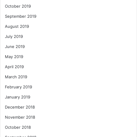
October 2019
September 2019
August 2019
July 2019
June 2019
May 2019
April 2019
March 2019
February 2019
January 2019
December 2018
November 2018
October 2018