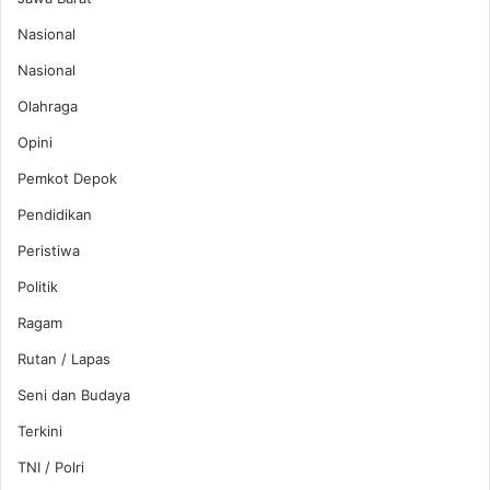
Nasional
Nasional
Olahraga
Opini
Pemkot Depok
Pendidikan
Peristiwa
Politik
Ragam
Rutan / Lapas
Seni dan Budaya
Terkini
TNI / Polri