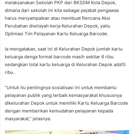
melaksanakan Sekolah PKP dari BKSDM Kota Depok,
dimana dari sekolah ini kita sebagai pejabat pengawas
harus menyampaikan atau membuat Rencana Aksi
Perubahan diwilayah kerja Kelurahan Depok, yaitu
Optimasi Tim Pelayanan Kartu Keluarga Barcode.
Ia mengatakan, saat ini di Kelurahan Depok jumlah kartu
keluarga denga format barcode masih sekitar 6 ribu
sedangkan total kartu keluarga di Kelurahan Depok ada15
ribu.
“Untuk itu pentingnya sosialisasi ini untuk membantu
pelayanan publik yang terbaik kemasyarakat khususnya
dikelurahan Depok untuk memiliki Kartu Keluarga Barcode
dengan memberikan kemudahan pelayanan kepada
masyarakat,” jelasnya.