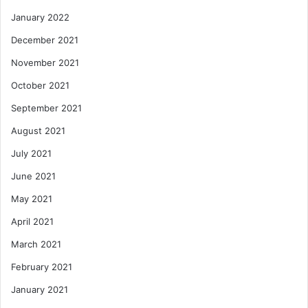
January 2022
December 2021
November 2021
October 2021
September 2021
August 2021
July 2021
June 2021
May 2021
April 2021
March 2021
February 2021
January 2021