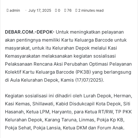
admin
July 17, 2025
0
76
2 minutes read
DEBAR.COM.-DEPOK-
Untuk meningkatkan pelayanan
akan pentingnya memiliki Kartu Keluarga Barcode untuk
masyarakat, untuk itu Kelurahan Depok melalui Kasi
Kemasyarakatan melaksanakan kegiatan sosialisasi
Pelaksanaan Rencana Aksi Perubahan Optimasi Pelayanan
Kolektif Kartu Keluarga Barcode (PK3B) yang berlangsung
di Aula Kelurahan Depok, Kamis (17/07/2025).
Kegiatan sosialisasi ini dihadiri oleh Lurah Depok, Herman,
Kasi Kemas, Shillawati, Kabid Disdukcapil Kota Depok, Siti
Hasanah, Ketua LPM, Haryanto, para Ketua RT/RW, TP PKK
Kelurahan Depok, Karang Taruna, Linmas, Pokja Kp KB,
Pokja Sehat, Pokja Lansia, Ketua DKM dan Forum Anak.