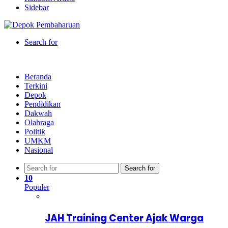
Sidebar
Search for
Beranda
Terkini
Depok
Pendidikan
Dakwah
Olahraga
Politik
UMKM
Nasional
Search for
10
Populer
JAH Training Center Ajak Warga