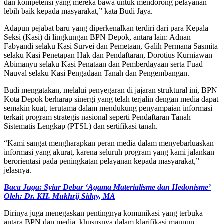
dan kompetensi yang mereka bawa untuk mendorong pelayanan
lebih baik kepada masyarakat,” kata Budi Jaya.
Adapun pejabat baru yang diperkenalkan terdiri dari para Kepala
Seksi (Kasi) di lingkungan BPN Depok, antara lain: Adnan
Fabyandi selaku Kasi Survei dan Pemetaan, Galih Permana Sasmita
selaku Kasi Penetapan Hak dan Pendaftaran, Dorotius Kurniawan
Abimanyu selaku Kasi Penataan dan Pemberdayaan serta Fuad
Nauval selaku Kasi Pengadaan Tanah dan Pengembangan.
Budi mengatakan, melalui penyegaran di jajaran struktural ini, BPN
Kota Depok berharap sinergi yang telah terjalin dengan media dapat
semakin kuat, terutama dalam mendukung penyampaian informasi
terkait program strategis nasional seperti Pendaftaran Tanah
Sistematis Lengkap (PTSL) dan sertifikasi tanah.
“Kami sangat mengharapkan peran media dalam menyebarluaskan
informasi yang akurat, karena seluruh program yang kami jalankan
berorientasi pada peningkatan pelayanan kepada masyarakat,”
jelasnya.
Baca Juga: Syiar Debar ‘Agama Materialisme dan Hedonisme’
Oleh: Dr. KH. Mukhrij Sidqy, MA
Dirinya juga menegaskan pentingnya komunikasi yang terbuka
antara BPN dan media, khususnya dalam klarifikasi maupun