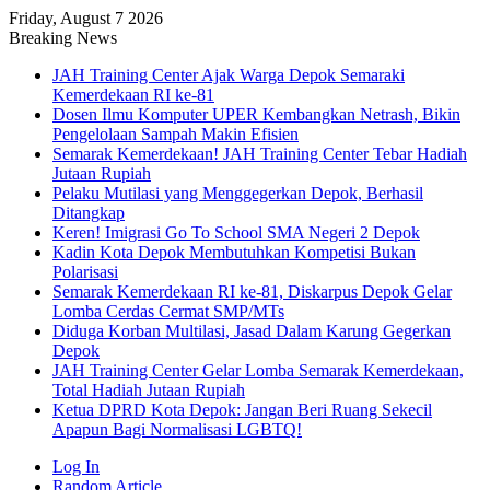
Friday, August 7 2026
Breaking News
JAH Training Center Ajak Warga Depok Semaraki
Kemerdekaan RI ke-81
Dosen Ilmu Komputer UPER Kembangkan Netrash, Bikin
Pengelolaan Sampah Makin Efisien
Semarak Kemerdekaan! JAH Training Center Tebar Hadiah
Jutaan Rupiah
Pelaku Mutilasi yang Menggegerkan Depok, Berhasil
Ditangkap
Keren! Imigrasi Go To School SMA Negeri 2 Depok
Kadin Kota Depok Membutuhkan Kompetisi Bukan
Polarisasi
Semarak Kemerdekaan RI ke-81, Diskarpus Depok Gelar
Lomba Cerdas Cermat SMP/MTs
Diduga Korban Multilasi, Jasad Dalam Karung Gegerkan
Depok
JAH Training Center Gelar Lomba Semarak Kemerdekaan,
Total Hadiah Jutaan Rupiah
Ketua DPRD Kota Depok: Jangan Beri Ruang Sekecil
Apapun Bagi Normalisasi LGBTQ!
Log In
Random Article