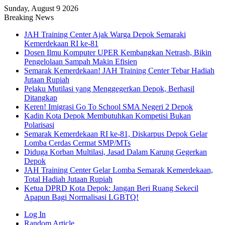
Sunday, August 9 2026
Breaking News
JAH Training Center Ajak Warga Depok Semaraki
Kemerdekaan RI ke-81
Dosen Ilmu Komputer UPER Kembangkan Netrash, Bikin
Pengelolaan Sampah Makin Efisien
Semarak Kemerdekaan! JAH Training Center Tebar Hadiah
Jutaan Rupiah
Pelaku Mutilasi yang Menggegerkan Depok, Berhasil
Ditangkap
Keren! Imigrasi Go To School SMA Negeri 2 Depok
Kadin Kota Depok Membutuhkan Kompetisi Bukan
Polarisasi
Semarak Kemerdekaan RI ke-81, Diskarpus Depok Gelar
Lomba Cerdas Cermat SMP/MTs
Diduga Korban Multilasi, Jasad Dalam Karung Gegerkan
Depok
JAH Training Center Gelar Lomba Semarak Kemerdekaan,
Total Hadiah Jutaan Rupiah
Ketua DPRD Kota Depok: Jangan Beri Ruang Sekecil
Apapun Bagi Normalisasi LGBTQ!
Log In
Random Article