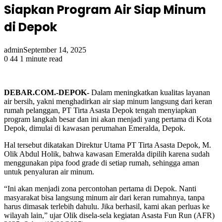
Siapkan Program Air Siap Minum
di Depok
admin
September 14, 2025
0
44
1 minute read
DEBAR.COM.-DEPOK-
Dalam meningkatkan kualitas layanan
air bersih, yakni menghadirkan air siap minum langsung dari keran
rumah pelanggan, PT Tirta Asasta Depok tengah menyiapkan
program langkah besar dan ini akan menjadi yang pertama di Kota
Depok, dimulai di kawasan perumahan Emeralda, Depok.
Hal tersebut dikatakan Direktur Utama PT Tirta Asasta Depok, M.
Olik Abdul Holik, bahwa kawasan Emeralda dipilih karena sudah
menggunakan pipa food grade di setiap rumah, sehingga aman
untuk penyaluran air minum.
“Ini akan menjadi zona percontohan pertama di Depok. Nanti
masyarakat bisa langsung minum air dari keran rumahnya, tanpa
harus dimasak terlebih dahulu. Jika berhasil, kami akan perluas ke
wilayah lain,” ujar Olik disela-sela kegiatan Asasta Fun Run (AFR)