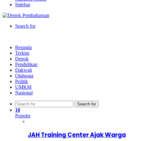
Sidebar
Search for
Beranda
Terkini
Depok
Pendidikan
Dakwah
Olahraga
Politik
UMKM
Nasional
Search for
10
Populer
JAH Training Center Ajak Warga