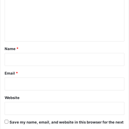
m
m
e
n
t
*
Name
*
Email
*
Website
Save my name, email, and website in this browser for the next