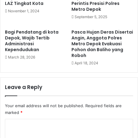
LAZ Tingkat Kota
Perintis Presisi Polres
Metro Depok
November 1, 2024
September 5, 2025
Bagi Pendatang di kota
Pasca Hujan Deras Disertai
Depok, Wajib Tertib
Angin, Anggota Polres
Administrasi
Metro Depok Evakuasi
Kependudukan
Pohon dan Baliho yang
Roboh
March 28, 2026
April 18, 2024
Leave a Reply
Your email address will not be published.
Required fields are
marked
*
C
o