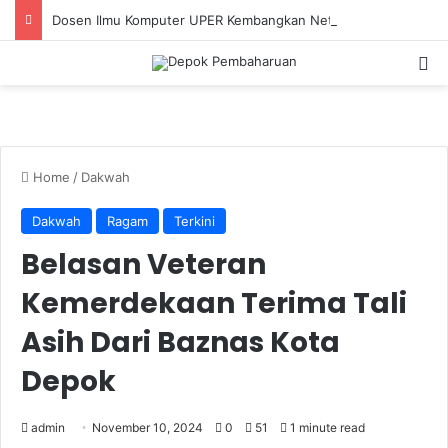
Dosen Ilmu Komputer UPER Kembangkan Netrash, Bikin Pengelolaan Sampah Makin Efisien
S
Home
/
Dakwah
Dakwah
Ragam
Terkini
Belasan Veteran
Kemerdekaan Terima Tali
Asih Dari Baznas Kota
Depok
admin
November 10, 2024
0
51
1 minute read