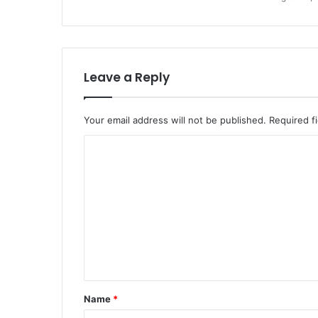
Leave a Reply
Your email address will not be published.
Required f
C
o
m
m
e
n
t
*
Name
*