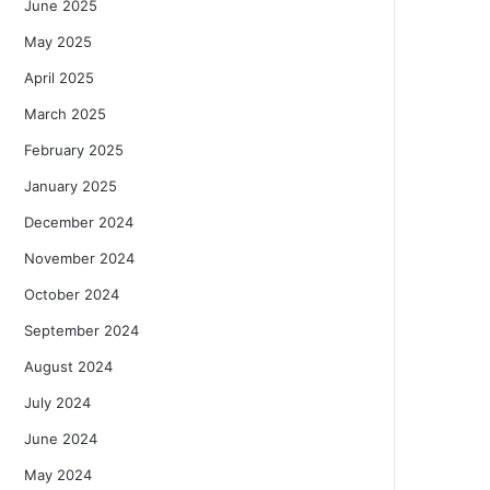
June 2025
May 2025
April 2025
March 2025
February 2025
January 2025
December 2024
November 2024
October 2024
September 2024
August 2024
July 2024
June 2024
May 2024