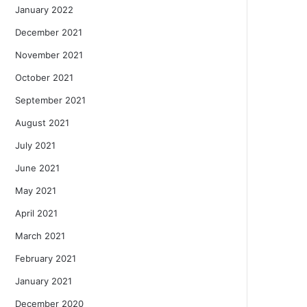
January 2022
December 2021
November 2021
October 2021
September 2021
August 2021
July 2021
June 2021
May 2021
April 2021
March 2021
February 2021
January 2021
December 2020