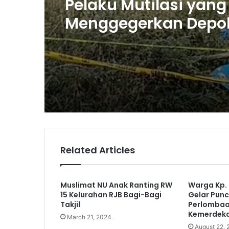
Pelaku Mutilasi yang
Menggegerkan Depo
Berhasil Ditangkap
Related Articles
Muslimat NU Anak Ranting RW
Warga Kp. 
15 Kelurahan RJB Bagi-Bagi
Gelar Pun
Takjil
Perlombaa
Kemerdeka
March 21, 2024
August 22, 