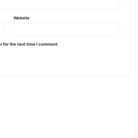
Website
r for the next time I comment.