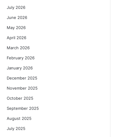
July 2026
June 2026
May 2026
April 2026
March 2026
February 2026
January 2026
December 2025
November 2025
October 2025
September 2025
August 2025
July 2025