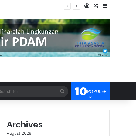
Log In
Random Article
Sidebar
10
Search
POPULER
for
Archives
August 2026