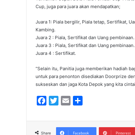
Cup, juga para juara akan mendapatkan;
Juara 1: Piala bergilir, Piala tetap, Sertifik
Kambing.
Juara 2 : Piala, Sertifikat dan Uang pembinaan.
Juara 3 : Piala, Sertifikat dan Uang pembinaan.
Juara 4 : Sertifikat.
“Selain itu, Panitia juga memberikan hadiah b
untuk para penonton disediakan Doorprize den
sukseskan dan jaga Kota Depok yang kita cinta
F
T
E
S
a
w
m
h
c
itt
ai
ar
e
er
l
e
Facebook
Pinterest
Share